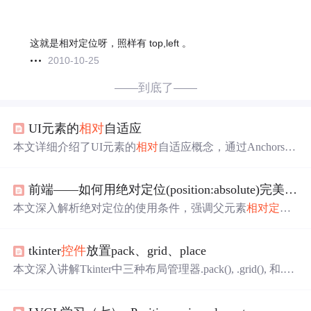
这就是相对定位呀，照样有 top,left 。
2010-10-25
——到底了——
UI元素的
相对
自适应
本文详细介绍了UI元素的
相对
自适应概念，通过Anchors组
件实现UI
控件
在不同屏幕尺寸下的位置适配。探讨了Anch
ors的设置选项及其核心原理，并提供了使用时需要注意的
前端——如何用绝对定位(position:absolute)完美定位布局及其注意事项
事项。
本文深入解析绝对定位的使用条件，强调父元素
相对
定位
的重要性，并通过实例展示如何正确应用绝对定位。
tkinter
控件
放置pack、grid、place
本文深入讲解Tkinter中三种布局管理器.pack(), .grid(), 和.pla
ce()的使用方法及属性，通过实例展示如何在GUI中精准定
位
控件
。