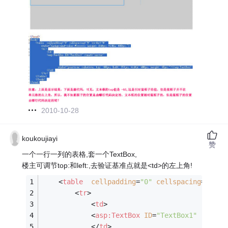
2010-10-28
koukoujiayi
赞
一个一行一列的表格,套一个TextBox,
楼主可调节top:和left:,去验证基准点就是<td>的左上角!
<
table
cellpadding
=
"0"
cellspacing
=
"0"
b
<
tr
>
<
td
>
<
asp:TextBox
ID
=
"TextBox1"
runat
=
</
td
>