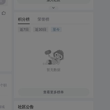
复
积分榜
荣誉榜
近7日
近30日
至今
暂无数据
个职
查看更多榜单
社区公告
领域