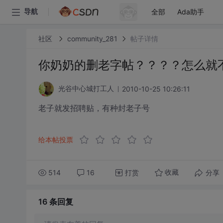
全部
Ada助手
导航
社区
community_281
帖子详情
你奶奶的删老字帖？？？？怎么就
2010-10-25 10:26:11
光谷中心城打工人
老子就发招聘贴，有种封老子号
给本帖投票
514
16
打赏
分享
收藏
16 条
回复