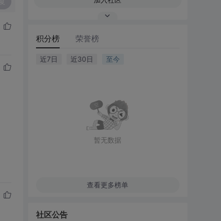
复
积分榜
荣誉榜
近7日
近30日
至今
暂无数据
查看更多榜单
社区公告