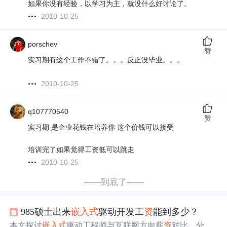
如果你没有经验，以学习为主，就没什么好讨论了。
2010-10-25
porschev
赞
实习期有这个工作不错了。。。反正没毕业。。。
2010-10-25
q107770540
赞
实习期 是企业花钱在培养你 这个价钱可以接受
培训完了如果觉得工资低可以跳走
2010-10-25
——到底了——
985硕士出来
嵌
入
式
驱动开发工
资
能到多少？
本文探讨
嵌
入
式
驱动工程师与互联网方向薪
资
对比，分析