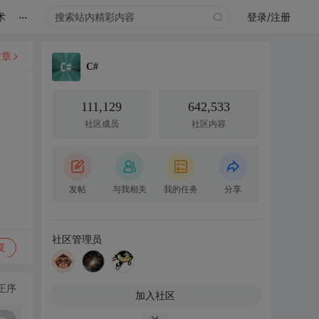
...
术
登录/注册
文章
C#
111,129
642,533
社区成员
社区内容
发帖
与我相关
我的任务
分享
社区管理员
复
正序
加入社区