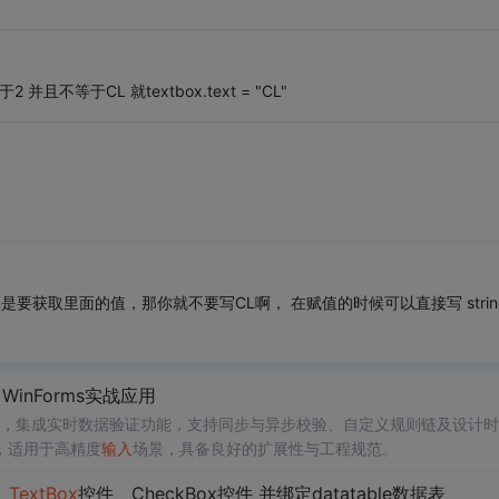
并且不等于CL 就textbox.text = "CL"
果是要获取里面的值，那你就不要写CL啊， 在赋值的时候可以直接写 strin
T WinForms实战应用
本框控件，集成实时数据验证功能，支持同步与异步校验、自定义规则链及设计
，适用于高精度
输入
场景，具备良好的扩展性与工程规范。
、
TextBox
控件、CheckBox控件 并绑定datatable数据表