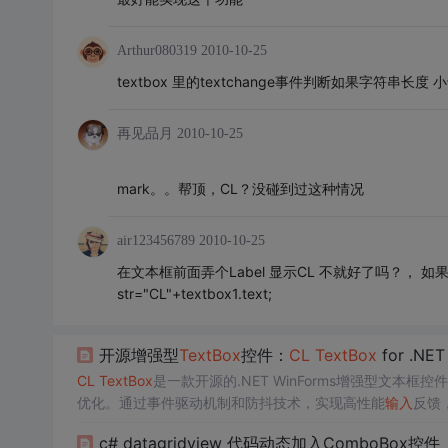
Arthur080319
2010-10-25
textbox 里的textchange事件判断如果字符串长度 小于2 
再见品月
2010-10-25
mark。。帮顶，CL？没碰到过这种情况
air123456789
2010-10-25
在文本框前面弄个Label 显示CL 不就好了吗？， 如
str="CL"+textbox1.text;
开源增强型
TextBox
控件：
CL
TextBox
for .NE
CL
TextBox
是一款开源的.NET WinForms增强型文
优化。通过事件驱动机制和防抖技术，实现高性能
输入
反馈
c# datagridview 代码动态加入ComboBox控件