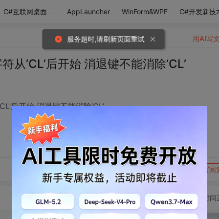
AppLauncher
WinForm&WPF
C#开发新技
C#互联网桌面应用
用AI写
服务超时,请刷新页面重试
的字符从‘CL’后开始 消退键不能消除‘CL’
‘CL’后开始 消退键不能消除‘CL’
转发到动态
举报
写回
切换为时间