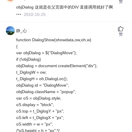
赞
objDialog 这就是在父页面中的DIV 直接调用就好了啊
2010-10-25
静_心
赞
function DialogShow(showdata,ow,oh,w)
{
var objDialog = $("DialogMove");
if (!objDialog)
objDialog = document.createElement("div");
t_DiglogW = ow;
t_DiglogH = oh;DialogLoc();
objDialog.id = "DialogMove";
objDialog.className = "popup";
var oS = objDialog.style;
oS.display = "block";
oS.top = t_DiglogY + "px";
oS.left = t_DiglogX + "px";
oS.width = w + "px";
/*oS.height = h + "px";*/