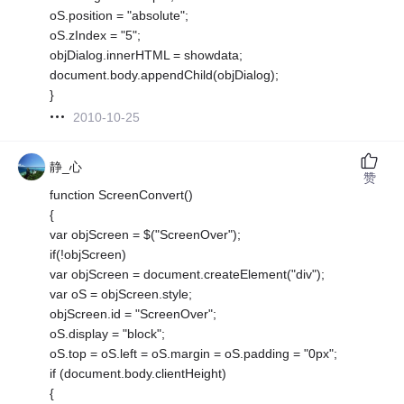
oS.position = "absolute";
oS.zIndex = "5";
objDialog.innerHTML = showdata;
document.body.appendChild(objDialog);
}
2010-10-25
静_心
赞
function ScreenConvert()
{
var objScreen = $("ScreenOver");
if(!objScreen)
var objScreen = document.createElement("div");
var oS = objScreen.style;
objScreen.id = "ScreenOver";
oS.display = "block";
oS.top = oS.left = oS.margin = oS.padding = "0px";
if (document.body.clientHeight)
{