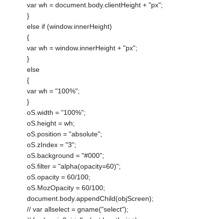
var wh = document.body.clientHeight + "px";
}
else if (window.innerHeight)
{
var wh = window.innerHeight + "px";
}
else
{
var wh = "100%";
}
oS.width = "100%";
oS.height = wh;
oS.position = "absolute";
oS.zIndex = "3";
oS.background = "#000";
oS.filter = "alpha(opacity=60)";
oS.opacity = 60/100;
oS.MozOpacity = 60/100;
document.body.appendChild(objScreen);
// var allselect = gname("select");