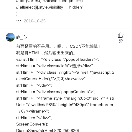
// for (var i=0; i<allselect.length; i++)
// allselect[i].style.visibility = "hidden";
}
2010-10-25
静_心
赞
前面是写的不是用。。哎。。CSDN不能编辑！
我是拼HTML，然后输出出来的。
var strHtml = "<div class=\"popupHeader\">";
strHtml += "<div class=\"left\">选择</div>"
strHtml += "<div class=\"right\"><a href=\"javascript:S
electCourseHide();\">关闭</a></div>";
strHtml += "</div>";
strHtml += "<div class=\"popupContent\">";
strHtml += "<iframe style=\"margin:0px;\" src=\"" + str
Url + "\" width=\"98%\" height=\"480px\" frameborder
=\"0\"></iframe>";
strHtml += "</div>";
ScreenConvert();
DialogShow(strHtml,820,250,820);