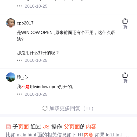
2010-10-25
cpp2017
赞
是WINDOW.OPEN ,原来前面还有个不用，这什么语
法?
那是用什么打开的呢？
2010-10-25
静_心
赞
我
不是
用window.open打开的。
2010-10-25
加载更多回复（11）
子
页面
通过
JS
操作
父
页面
的
内容
比如 main.html 面的相关信息如下 H1
内容
如果 left.html 中