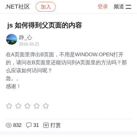
.NET社区
登录
频道
加入
社区
.NET社区
帖子详情
js 如何得到父页面的内容
静_心
2010-10-25
在A页面里弹出B页面，不用是WINDOW.OPEN打开
的，请问在B页面里还能访问到A页面里的方法吗？那
么应该如何访问呢？
急。。
感谢！
832
31
打赏