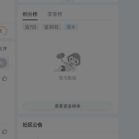
积分榜
荣誉榜
近7日
近30日
至今
复
正序
复
暂无数据
查看更多榜单
社区公告