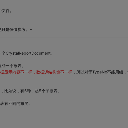
个文件。
也只是仅供参考。~
stalReportDocument。
捏成一个报表。
和数据显示内容不一样，数据源结构也不一样
，所以对于TypeNo不能用组，
的，比如说，有5种，起5个子报表。
报表有不同的布局。