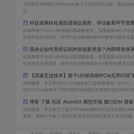
求职助手AI智能代理AIHawk致力于简化求职过程，通过
位。
科技成果转化项目进场交易前，评估备案环节需要准
科易网基于40亿+科创知识图谱数据库，深度探索AI技术
的多样化应用场景，研究科技创新领域的AI+数智化解决方
国央企如何系统识别外部创新资源？内部研发体系
科易网基于40亿+科创知识图谱数据库，深度探索AI技术
的多样化应用场景，研究科技创新领域的AI+数智化解决方
【高速互连技术】基于UIO机制的PCIe无序I
内容概要：本文档为PCI-SIG发布的工程变更通知（ECN），介绍
统PCI/PCIe架构中严格的顺序传输规则对多路径拓扑和高性
规则，允许请求方（Requester）自主管理数据顺序，支
O
内容概要：本文研究了基于DPWMA调制与正负序分离的A
量高、电网不平衡工况适应性差及动态响应速度不足等问题。
调制（DPWMA）、正负序分离锁相技术和电网电压前馈控
关动作机制，改善了输出电压电流的谐波特性，而且通过精