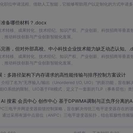
自动化职位申请流程。借助人工智能，它能够帮助用户以定制化的方式申请
备哪些材料？.docx
在技术转移、成果转化、技术经纪、知识产权、产业创新、科技招商等垂直
案，推动科技创新与产业创新智能化发展。
完善，但对外部高校、中小科技企业技术能力缺乏动态认知。.do
在技术转移、成果转化、技术经纪、知识产权、产业创新、科技招商等垂直
案，推动科技创新与产业创新智能化发展。
/O扩展：多路径架构下内存请求的高性能传输与排序控制方案设计
了名为“无序输入/输出（Unordered I/O, UIO）”的新功能，旨在解
能IO系统的限制。UIO基于Flit模式，定义了一套新的TLP（事务层包）
持多路径路由、提升系统效率并兼容现有生产者-消费者模型。文档详细说明了
NPC三电平并网逆变器前馈控制策略，旨在解决传统三电平逆变器存在的
通过采用有源中点箝位（ANPC）三电平逆变器拓扑，结合双极性倍频
制，构建了一套一体化的高性能并网控制体系。该体系不仅优化了逆变器
确的相位同步和扰动补偿，显著提高了系统的动态响应能力和抗扰性能。