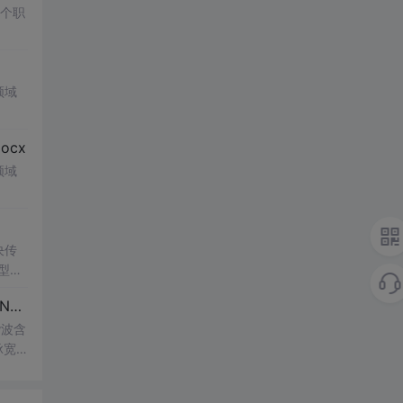
多个职
领域
cx
领域
决传
类型和
UI
博客 下载 社区 AtomGit 模型市场 搜CSDN 搜索 AI 搜索 会员中心 创作中心 基于DPWMA调制与正负序分离的ANPC三电平并网逆变器前馈控制策略研究（Simulink仿真实现）
谐波含
脉宽
的开
仿真