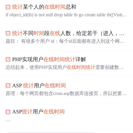
统计
某个人的
在线
时间
总和
if object_id(tb) is not null drop table tb go create table tb([VisitD
ate] datetime,[State] int,[Vistor] varchar(10))insert tb select 2008-
05-12 00:00:00,0,张三union all select 2008-05-12 02:10:00
统计
不同
时间
段
在线
人数，给定若干（进入，离开）
题目： 有很多个用户 id：每个id后面都有进入到这个网页
的
时间
和离开这个网页的
时间
。 也就是我有这样的输入：
user_id1 , enter_time1, leave_time1 user_id2 , enter_time2, leave
PHP实现用户
在线
时间
统计
详解
_time2 user_id3 , enter_time3, leave_time3面试被问到，当时
没想到，回来吃饭的时候想到一个方
总结起来，使用PHP实现用户
在线
时间
统计
需要创建数据
库表来存储登录和注销
时间
，然后在用户登录和注销时更
新数据库记录。最后，通过查询数据库并计算
时间
差，我
ASP
统计
用户
在线
时间
们可以得到用户的总
在线
时间
。需要注意的是，以上代码
只是一个基本的示例，实际应用中可能需要对用户的
在线
原理：每个网页都包含conn.asp数据库连接页，所以把要
统
时间
进行更复杂的
统计
和分析。用户
在线
时间
统计
是一个
计
的放到这个页比较好。这样只要你打开网页，那么这个
常见的功能，用于追踪用户在网站上的活动
时间
。在本篇
网页上就有一个隐藏的定时刷新的iframe,这个页定时的把
文章中，我将详细介绍如何使用PHP实现用户
在线
时间
统
ASP
统计
用户
在线
时间
用户的
在线
状态写在表里，以达到
统计
时间
的目的conn.asp
计
，并提供相应的源代码。通过以上代码，我们可以计算
每个页都有，所以把这个隐藏iframe加到这里refresh.asp是
出用户的总
在线
时间
，并将其以小时、分钟和秒的形式输
定时刷新页，if session("username") if session("refr
如果你自己对ASP还算熟悉的话，我可以给你讲一个不用
出。
Ajax的思路，但是考虑的服务器的负载，
统计
的精度不能