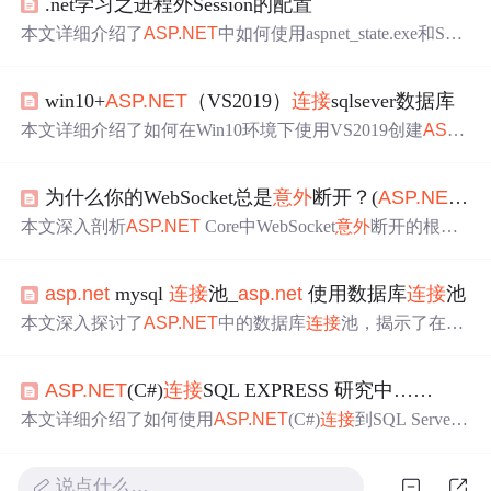
.net学习之进程外Session的配置
本文详细介绍了
ASP.NET
中如何使用aspnet_state.exe和SQL
Server进行进程外Session存储，确保数据在服务
意外
关闭
时
仍能保持状态。通过配置web.config文件实现远程
连接
和S
win10+
ASP.NET
（VS2019）
连接
sqlsever数据库
QLServer持久化存储。
本文详细介绍了如何在Win10环境下使用VS2019创建
ASP.
NET
项目，并配置SQLServer数据库以实现远程
连接
。步骤
包括项目创建、数据库配置、sa账户设置、TCP/IP协议启
为什么你的WebSocket总是
意外
断开？(
ASP.NET
Co
用以及在
ASP.NET
中建立数据库
连接
。最后通过示例代码
展示了成功从数据库获取数据的过程。
本文深入剖析
ASP.NET
Core中WebSocket
意外
断开的根本
原因，涵盖
关闭
码语义、Kestrel生命周期管理、超时配置
及反向代理影响。重点探讨了心跳机制、客户端重连策略
asp.net
mysql
连接
池_
asp.net
使用数据库
连接
池
与日志追踪方法，提供从底层到应用层的完整稳定性优化
方案。
本文深入探讨了
ASP.NET
中的数据库
连接
池，揭示了在一
次问题中，大量数据库
连接
并非阿里云RDS的过错，而是
由于
连接
管理不当造成的。讨论了如何在
ASP.NET
中更好
ASP.NET
(C#)
连接
SQL EXPRESS 研究中……
地管理和
关闭
ADO.NET
连接
池，以及缓存策略对性能的影
响。同时，提到了不同级别的缓存（如线程级、应用程序
本文详细介绍了如何使用
ASP.NET
(C#)
连接
到SQL Server
级和用户会话级），并分享了配置数据库
连接
池的方法和
Express数据库，包括
连接
字符串的设置，如何通过App_Da
最佳实践。
ta目录提高数据安全性，以及用户实例的概念和在遇到'inst
说点什么…
ance failure'问题时的解决思路。