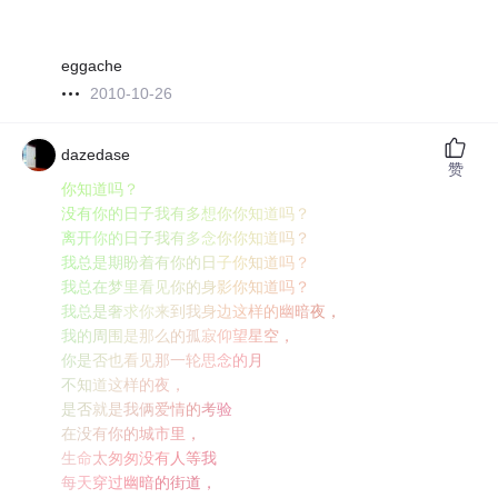
eggache
2010-10-26
dazedase
赞
你
知
道
吗
？
没
有
你
的
日
子
我
有
多
想
你
你
知
道
吗
？
离
开
你
的
日
子
我
有
多
念
你
你
知
道
吗
？
我
总
是
期
盼
着
有
你
的
日
子
你
知
道
吗
？
我
总
在
梦
里
看
见
你
的
身
影
你
知
道
吗
？
我
总
是
奢
求
你
来
到
我
身
边
这
样
的
幽
暗
夜
，
我
的
周
围
是
那
么
的
孤
寂
仰
望
星
空
，
你
是
否
也
看
见
那
一
轮
思
念
的
月
不
知
道
这
样
的
夜
，
是
否
就
是
我
俩
爱
情
的
考
验
在
没
有
你
的
城
市
里
，
生
命
太
匆
匆
没
有
人
等
我
每
天
穿
过
幽
暗
的
街
道
，