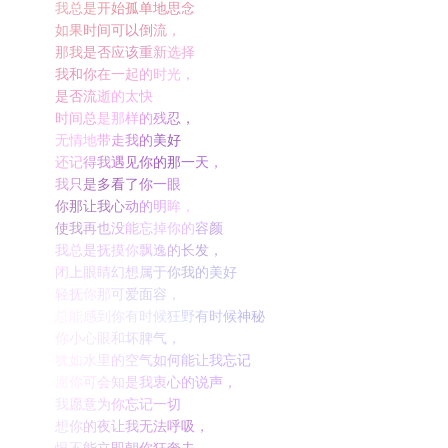
我
总
是
开
始
孤
单
地
思
念
如
果
时
间
可
以
倒
流
，
那
我
是
否
应
该
重
新
选
择
我
和
你
在
一
起
的
时
光
，
是
否
流
逝
的
太
快
时
间
总
是
那
样
的
残
忍
，
无
情
地
带
走
我
的
美
好
还
记
得
我
遇
见
你
的
那
一
天
，
我
只
是
多
看
了
你
一
眼
你
那
让
我
心
动
的
明
眸
，
使
我
再
也
没
能
忘
掉
你
的
容
颜
我
总
是
抚
摸
你
飘
逸
的
长
发
，
闭
上
眼
睛
幻
想
属
于
你
我
的
美
好
轻
抚
你
那
可
爱
面
容
，
总
能
感
到
你
有
时
候
狂
野
有
时
候
神
秘
你
小
心
眼
和
坏
脾
气
，
犹
如
水
里
的
空
气
如
何
能
让
我
忘
记
愿
你
可
会
知
是
我
衷
心
的
说
声
，
我
愿
意
为
你
忘
记
一
切
想
你
的
夜
让
我
无
法
呼
吸
，