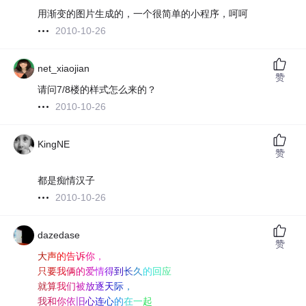
用渐变的图片生成的，一个很简单的小程序，呵呵
2010-10-26
net_xiaojian
赞
请问7/8楼的样式怎么来的？
2010-10-26
KingNE
赞
都是痴情汉子
2010-10-26
dazedase
赞
大
声
的
告
诉
你
，
只
要
我
俩
的
爱
情
得
到
长
久
的
回
应
就
算
我
们
被
放
逐
天
际
，
我
和
你
依
旧
心
连
心
的
在
一
起