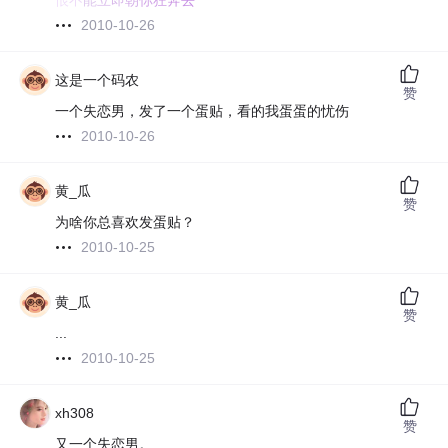
恨
不
能
立
即
朝
你
狂
奔
去
2010-10-26
这是一个码农
赞
一个失恋男，发了一个蛋贴，看的我蛋蛋的忧伤
2010-10-26
黄_瓜
赞
为啥你总喜欢发蛋贴？
2010-10-25
黄_瓜
赞
...
2010-10-25
xh308
赞
又一个失恋男。