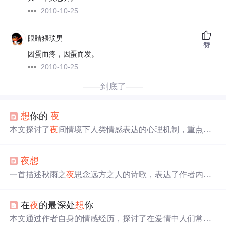
2010-10-25
眼睛猥琐男
赞
因蛋而疼，因蛋而发。
2010-10-25
——到底了——
想
你的
夜
本文探讨了
夜
间情境下人类情感表达的心理机制，重点分
析‘
想
你’这一主观体验在
夜
晚环境中的强化现象，涉及情
绪调节、昼
夜
节律对认知影响及心理暗示作用等信息技术
夜
想
可建模的心理学要素。
一首描述秋雨之
夜
思念远方之人的诗歌，表达了作者内心
的迷茫与思念之情。
在
夜
的最深处
想
你
本文通过作者自身的情感经历，探讨了在爱情中人们常常