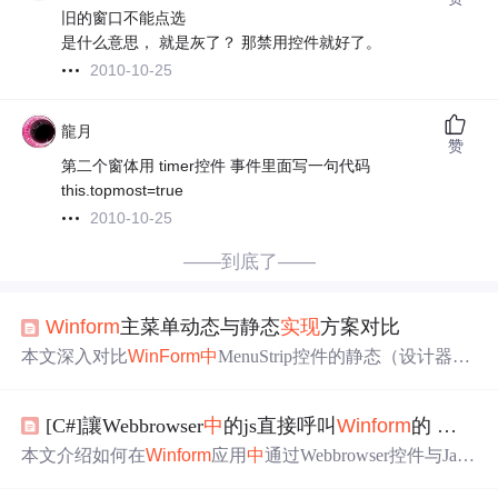
旧的窗口不能点选
是什么意思， 就是灰了？ 那禁用控件就好了。
2010-10-25
龍月
赞
第二个窗体用 timer控件 事件里面写一句代码
this.topmost=true
2010-10-25
——到底了——
Winform
主菜单动态与静态
实现
方案对比
本文深入对比
WinForm
中
MenuStrip控件的静态（设计器拖
拽）与动态（C#代码构建）两种主菜单
实现
方式。重点分
析二者在开发效率、运行时灵活性、权限控制支持、配置
[C#]讓Webbrowser
中
的js直接呼叫
Winform
的 方法
驱动能力、维护成本及性能表现等方面的差异，并提供面
向项目规模、业务动态性与团队能力的实战选型指南，涵
本文介绍如何在
Winform
应用
中
通过Webbrowser控件与Java
盖混合策略、延迟加载、事件防重订、访问键规范等关键
Script交互，
实现
从网页触发本地
Winform
应用的功能。通
技术要点。