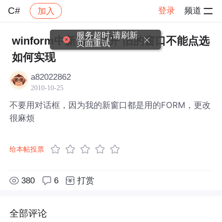
C#
登录
频道
加入
帖子详情
社区
C#
服务超时,请刷新
winform中新窗口打开 旧的窗口不能点选
页面重试
如何实现
a82022862
2010-10-25
不要用对话框，因为我的新窗口都是用的FORM，更改
很麻烦
给本帖投票
380
6
打赏
全部评论