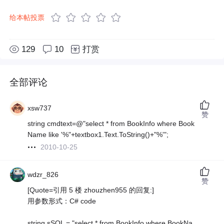
给本帖投票
129
10
打赏
全部评论
xsw737
赞
string cmdtext=@"select * from BookInfo where Book
Name like '%"+textbox1.Text.ToString()+"%'";
2010-10-25
wdzr_826
赞
[Quote=引用 5 楼 zhouzhen955 的回复:]
用参数形式：C# code
string sSQL = "select * from BookInfo where BookNa