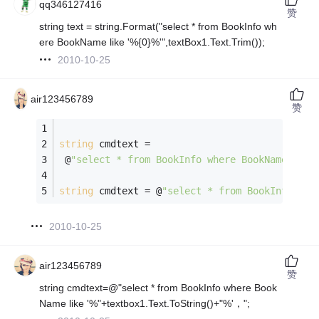
qq346127416
赞
string text = string.Format("select * from BookInfo wh
ere BookName like '%{0}%'",textBox1.Text.Trim());
2010-10-25
air123456789
赞
string
 cmdtext =
 @
"select * from BookInfo where BookName like
string
 cmdtext = @
"select * from BookInfo whe
2010-10-25
air123456789
赞
string cmdtext=@"select * from BookInfo where Book
Name like '%"+textbox1.Text.ToString()+"%'，";