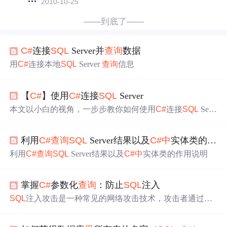
2010-10-25
——到底了——
C#
连接
SQL
Server并
查询
数据
用
C#
连接本地
SQL
Server
查询
信息
【
C#
】使用
C#
连接
SQL
Server
本文以小白的视角，一步步教你如何使用
C#
连接
SQL
Serv
er
利用
C#
查询
SQL
Server结果以及
C#
中
实体类的作用说明
利用
C#
查询
SQL
Server结果以及
C#
中
实体类的作用说明
掌握
C#
参数化
查询
：防止
SQL
注入
SQL
注入攻击是一种常见的网络攻击技术，攻击者通过在
应用程序的输入字段
中
插入恶意的
SQL
代码，利用应用程
序对用户输入处理不当，执行未授权的数据库操作。攻击