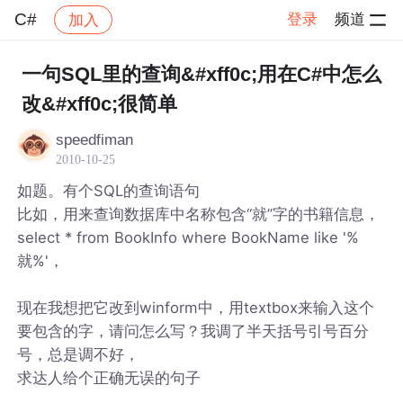
C#
登录
频道
加入
帖子详情
社区
C#
一句SQL里的查询&#xff0c;用在C#中怎么
改&#xff0c;很简单
speedfiman
2010-10-25
如题。有个SQL的查询语句
比如，用来查询数据库中名称包含“就”字的书籍信息，
select * from BookInfo where BookName like '%
就%'，
现在我想把它改到winform中，用textbox来输入这个
要包含的字，请问怎么写？我调了半天括号引号百分
号，总是调不好，
求达人给个正确无误的句子