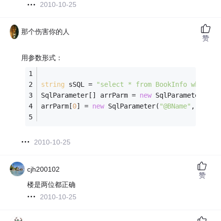
2010-10-25
那个伤害你的人
赞
用参数形式：
string
 sSQL = 
"select * from BookInfo where B
SqlParameter[] arrParm = 
new
 SqlParameter[
1
];
arrParm[
0
] = 
new
 SqlParameter(
"@BName"
, 
"文本
2010-10-25
cjh200102
赞
楼是两位都正确
2010-10-25