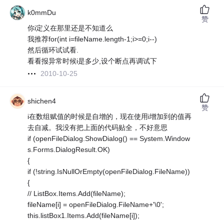
k0mmDu
赞
你i定义在那里还是不知道么
我推荐for(int i=fileName.length-1;i>=0;i--)
然后循环试试看.
看看报异常时候i是多少,设个断点再调试下
2010-10-25
shichen4
赞
i在数组赋值的时候是自增的，现在使用i增加到的值再
去自减。我没有把上面的代码贴全，不好意思
if (openFileDialog.ShowDialog() == System.Window
s.Forms.DialogResult.OK)
{
if (!string.IsNullOrEmpty(openFileDialog.FileName))
{
// ListBox.Items.Add(fileName);
fileName[i] = openFileDialog.FileName+'\0';
this.listBox1.Items.Add(fileName[i]);