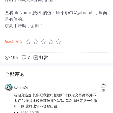
查看fileName[]数组的值：file[0]="C:\\abc.txt"，里面
是有值的。
求高手帮助，谢谢！
给本帖投票
195
7
打赏
全部评论
k0mmDu
赞
结贴真迅速,其实吧我觉得把循环计数定义再循环外不
太好,我还是比较推荐传统的写法,每次循环定义一个循
环计数,这样比较不容易出错.
2010-10-25