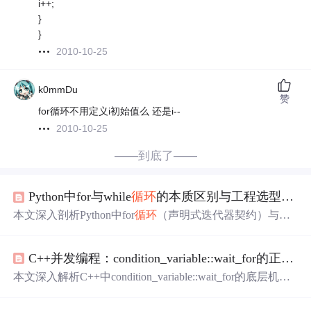
i++;
}
}
2010-10-25
k0mmDu
赞
for循环不用定义i初始值么 还是i--
2010-10-25
——到底了——
Python中for与while
循环
的本质区别与工程选型指南
本文深入剖析Python中for
循环
（声明式迭代器契约）与whi
le
循环
（状态驱动条件守卫）的本质差异，涵盖字节码执
行机制、浮点精度陷阱、异步环境适配、高并发防护及死
C++并发编程：condition_variable::wait_for的正确使用与避坑指南
循环
诊断等工程实践要点。重点强调：for适用于确定性数
据遍历，while适用于外部状态等待；错误选型导致83%性
本文深入解析C++中condition_variable::wait_for的底层机
能卡点与67%死
循环
事故。内容基于金融风控、IoT、实时
制，重点阐述其原子性操作流程、虚假唤醒成因及超时语
推荐等真实生产场景提炼。
义误区；强调必须采用
循环
检查或谓词重载模式确保条件