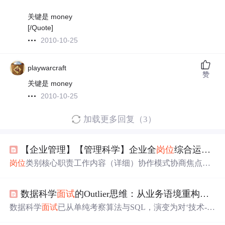
关键是 money
[/Quote]
2010-10-25
playwarcraft
赞
关键是 money
2010-10-25
加载更多回复（3）
【企业管理】【管理科学】企业全
岗位
综合运营与组织知识矩阵体系01
岗位
类别核心职责工作内容（详细）协作模式协商焦点博
弈策略信任建立机制序列化工作流程关键绩效指标研发类​
技术创新与产品开发1.需求分析：R=f(U,M,T) 2.概念设
数据科学
面试
的Outlier思维：从业务语境重构技术表达
计：C=D(S,B) 3.原型开发 4.测试验证 5.文档编写敏捷团
队、跨功能协作技术方案、资源分配、优先级纳什均衡：u
数据科学
面试
已从单纯考察算法与SQL，演变为对‘技术-业
i​(si​,s−i​)≥ui​(si′​,s−i​)代码审查、技术分享、结果透明瀑布模型/
务-表达’三角能力的系统性评估。其底层逻辑是识别候选