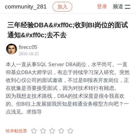
community_281
登录
频道
加入
帖子详情
社区
community_281
三年经验DBA&#xff0c;收到BI岗位的面试
通知&#xff0c;去不去
firecc05
2010-10-25
本人一直从事SQL Server DBA岗位，水平尚可。一直
仰慕众DBA大师学识，有志于持续学习深入研究。突然
收到心仪公司的面试邀请，不过是BI报表开发岗位，正
在犹豫是否要接受面试，因为对技术转行有顾虑。
因为我想走技术路线，DBA的技术深度是很令我喜欢
的。但BI往上发展据我所知是精通业务模型方向吧？一
点浅见。求指导
给本帖投票