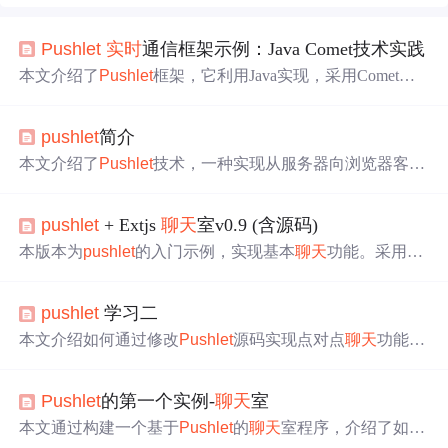
Push
let
实时
通信框架示例：Java Comet技术实践
本文介绍了
Push
let
框架，它利用Java实现，采用Comet技
术和Server
Push
核心机制，通过长轮询维持HTTP连接，
打破HTTP
请
求/响应模型限制。文中还阐述了Comet、Serv
push
let
简介
er
Push
、长轮询的原理及应用，介绍了
Push
let
在Eclipse中
的配置开发，分析其在不同场景的适用性及
实时
数据通信
本文介绍了
Push
let
技术，一种实现从服务器向浏览器客户
未来趋势。
端
实时
推送数据的方法。
Push
let
利用HTTP流技术，绕过
传统轮询和回调的限制，实现浏览器内DHTML内容的
实
push
let
+ Extjs
聊天
室v0.9 (含源码)
时
更新。文章还探讨了
Push
let
的设计模式、应用场景及优
缺点。
本版本为
push
let
的入门示例，实现基本
聊天
功能。采用
pu
sh
let
2.0.4及Extjs4.0.2开发，运行于tomcat6.0服务器上。欢
迎分享改
进
方案。
push
let
学习二
本文介绍如何通过修改
Push
let
源码实现点对点
聊天
功能，
包括更改SessionID生成方式及消息发送机制。
Push
let
的第一个实例-
聊天
室
本文通过构建一个基于
Push
let
的
聊天
室程序，介绍了如何