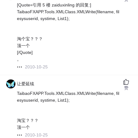
[Quote=引用 5 楼 zaiduxinling 的回复:]
TaibaoFXAPP.Tools.XMLClass.XMLWrite(filename, fil
esysuserid, systime, List1);
淘个宝？？？
顶一个
[/Quote]
。
2010-10-25
让爱延续
赞
TaibaoFXAPP.Tools.XMLClass.XMLWrite(filename, fil
esysuserid, systime, List1);
淘宝？？？
顶一个
2010-10-25