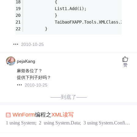
            {
            List1.Add(i);
            }
            TaibaoFXAPP.Tools.XMLClass.XMLWri
        }
2010-10-25
pejaKang
赞
麻烦各位了？
提供下列子好吗？
2010-10-25
——到底了——
WinForm
编程之
XML
读写
1 using System; 2 using System.Data; 3 using System.Configu
ration; 4 using System.Web; 5 using System.Web.Security; 6 u
sing System.Web.UI; 7 using System.Web.UI.WebControls; 8