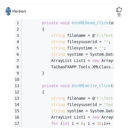
Herbert
赞
private
void
btnXMLRead_Click
(object 
        {
string
 filename = @
"F:\Test.xml"
;
string
 filesysuserid = 
""
;
string
 filesystime = 
""
;
string
 systime = System.DateTime.
            ArrayList List1 = 
new
 ArrayList()
            TaibaoFXAPP.Tools.XMLClass.XMLRea
        }
private
void
btnXMLWrite_Click
(object
        {
string
 filename = @
"F:\Test.xml"
;
string
 filesysuserid = 
"test"
;
string
 systime = System.DateTime.
            ArrayList List1 = 
new
 ArrayList()
for
 (
int
 i = 
0
; i < 
10
;i++ )