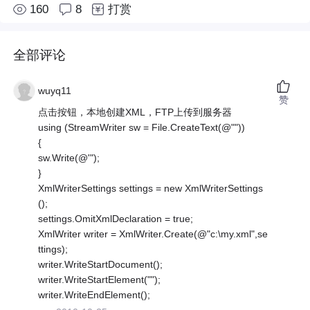
160
8
打赏
全部评论
wuyq11
赞
点击按钮，本地创建XML，FTP上传到服务器
using (StreamWriter sw = File.CreateText(@""))
{
sw.Write(@'");
}
XmlWriterSettings settings = new XmlWriterSettings
();
settings.OmitXmlDeclaration = true;
XmlWriter writer = XmlWriter.Create(@"c:\my.xml",se
ttings);
writer.WriteStartDocument();
writer.WriteStartElement("");
writer.WriteEndElement();