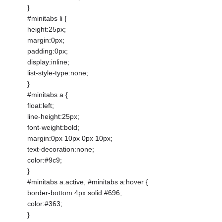
}
#minitabs li {
height:25px;
margin:0px;
padding:0px;
display:inline;
list-style-type:none;
}
#minitabs a {
float:left;
line-height:25px;
font-weight:bold;
margin:0px 10px 0px 10px;
text-decoration:none;
color:#9c9;
}
#minitabs a.active, #minitabs a:hover {
border-bottom:4px solid #696;
color:#363;
}