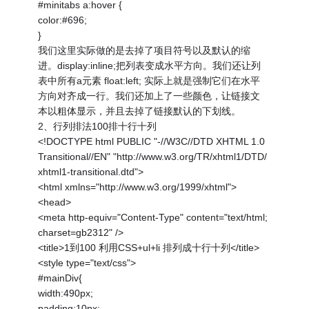
#minitabs a:hover {
color:#696;
}
我们这里实际做的是去掉了项目符号以及默认的缩
进。display:inline;把列表变成水平方向。我们还让列
表中所有a元素 float:left; 实际上就是强制它们在水平
方向对齐成一行。我们还加上了一些颜色，让链接文
本以粗体显示，并且去掉了链接默认的下划线。
2、行列排法100排十行十列
<!DOCTYPE html PUBLIC "-//W3C//DTD XHTML 1.0
Transitional//EN" "http://www.w3.org/TR/xhtml1/DTD/
xhtml1-transitional.dtd">
<html xmlns="http://www.w3.org/1999/xhtml">
<head>
<meta http-equiv="Content-Type" content="text/html;
charset=gb2312" />
<title>1到100 利用CSS+ul+li 排列成十行十列</title>
<style type="text/css">
#mainDiv{
width:490px;
padding:10px;