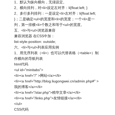
1、默认为纵向横向，无须设定。
2、横向排列，对<li>设定左对齐：li{float:left; }
2、多行多列排列：一是设定<li>左对齐：li{float:left;
}；二是确定<ul>的宽度和<li>的宽度；一个<li>是一
列，第一排横<li>个数之和等于<ul>的宽度。
五、<li>与<ul>浏览器兼容
兼容浏览器 在CSS中加：
list-style-position: outside;
六、<li>与<ul>列表应用实例
1、用无序列表（<li>）也可以代替表格（<table>）制
作横向的导航列表
html代码
<ul id="minitabs">
<li><a href="/" >网站</a></li>
<li><a href="http://blog.liugongwei.cn/admin.php#" >
我的博客</a></li>
<li><a href="/star.php">精华文章</a></li>
<li><a href="/links.php">友情链接</a></li>
</ul>
CSS代码