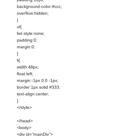
background-color:#ccc;
overflow:hidden;
}
ul{
list-style:none;
padding:0;
margin:0;
}
li{
width:48px;
float:left;
margin:-1px 0 0 -1px;
border:1px solid #333;
text-align:center;
}
</style>
</head>
<body>
<div id="mainDiv">