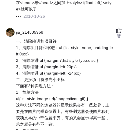
在<head>与</head>之间加上<style>li{float:left;}</styl
e>就可以了
2010-10-26
jia_214535968
赞
一、清除缩进和项目符
1、清除项目符和缩进：ul {list-style: none; padding-le
ft:0px;}
2、清除缩进 ul {margin:7;list-style-type:disc;}
3、清除缩进 ul {margin-left:20px}
4、清除缩进 ul {margin-left: -24px;}
二、更换项目符漂亮小图标
下面有3种实现方法：
1、简单方法
ul{list-style-image:url(/images/icon.gif);}
这种方法不同的浏览器的显示效果会有一些差异，主
要是在图片的垂直位置上。有些浏览器会使图片和列
表项文本的中部位置平齐，有的又会显示得高一些，
总之就是有些不一致。