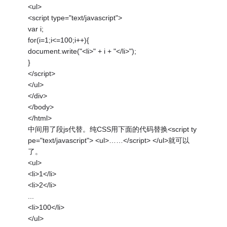
<ul>
<script type="text/javascript">
var i;
for(i=1;i<=100;i++){
document.write("<li>" + i + "</li>");
}
</script>
</ul>
</div>
</body>
</html>
中间用了段js代替。纯CSS用下面的代码替换<script ty
pe="text/javascript"> <ul>……</script> </ul>就可以
了。
<ul>
<li>1</li>
<li>2</li>
...
<li>100</li>
</ul>