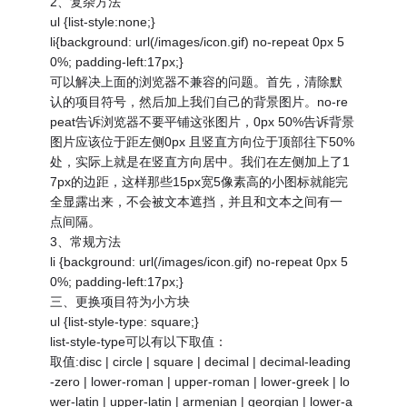
2、复杂方法
ul {list-style:none;}
li{background: url(/images/icon.gif) no-repeat 0px 5
0%; padding-left:17px;}
可以解决上面的浏览器不兼容的问题。首先，清除默
认的项目符号，然后加上我们自己的背景图片。no-re
peat告诉浏览器不要平铺这张图片，0px 50%告诉背景
图片应该位于距左侧0px 且竖直方向位于顶部往下50%
处，实际上就是在竖直方向居中。我们在左侧加上了1
7px的边距，这样那些15px宽5像素高的小图标就能完
全显露出来，不会被文本遮挡，并且和文本之间有一
点间隔。
3、常规方法
li {background: url(/images/icon.gif) no-repeat 0px 5
0%; padding-left:17px;}
三、更换项目符为小方块
ul {list-style-type: square;}
list-style-type可以有以下取值：
取值:disc | circle | square | decimal | decimal-leading
-zero | lower-roman | upper-roman | lower-greek | lo
wer-latin | upper-latin | armenian | georgian | lower-a