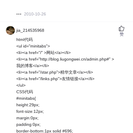
2010-10-26
jia_214535968
赞
html代码
<ul id="minitabs">
<li><a href="/" >网站</a></li>
<li><a href="http://blog.liugongwei.cn/admin.php#" >
我的博客</a></li>
<li><a href="/star.php">精华文章</a></li>
<li><a href="/links.php">友情链接</a></li>
</ul>
CSS代码
#minitabs{
height:29px;
font-size:12px;
margin:0px;
padding:0px;
border-bottom:1px solid #696;