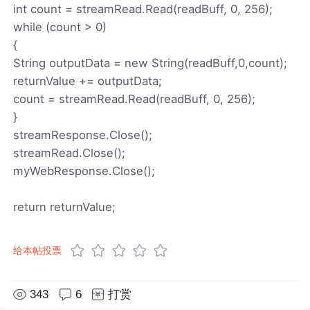
int count = streamRead.Read(readBuff, 0, 256);
while (count > 0)
{
String outputData = new String(readBuff,0,count);
returnValue += outputData;
count = streamRead.Read(readBuff, 0, 256);
}
streamResponse.Close();
streamRead.Close();
myWebResponse.Close();
return returnValue;
给本帖投票
343
6
打赏