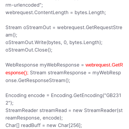
rm-urlencoded";
webrequest.ContentLength = bytes.Length;
Stream oStreamOut = webrequest.GetRequestStre
am();
oStreamOut.Write(bytes, 0, bytes.Length);
oStreamOut.Close();
WebResponse myWebResponse =
webrequest.GetR
Stream streamResponse = myWebResp
esponse();
onse.GetResponseStream();
Encoding encode = Encoding.GetEncoding("GB231
2");
StreamReader streamRead = new StreamReader(st
reamResponse, encode);
Char[] readBuff = new Char[256];