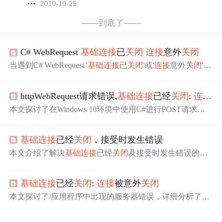
2010-10-25
——到底了——
C# WebRequest
基础
连接
已
关闭
连接
意外
关闭
当遇到C# WebRequest '
基础
连接
已
关闭
'或'
连接
意外
关闭
'的
问题时，可能原因是请求和响应未正确释放。解决方案包
括在完成请求后调用request.Abort()和response.Close()，或者
httpWebRequest请求错误,
基础
连接
已经
关闭
:
连接
被
设置request.ProtocolVersion为HttpVersion.Version10。若这些
方法无效，可能需要检查headers信息。
本文探讨了在Windows 10环境中使用C#进行POST请求时
遇到的“
基础
连接
已
关闭
”错误。通过调整HttpWebRequest
的ProtocolVersion属性为HttpVersion.Version10，成功解决了
基础
连接
已经
关闭
，接受时发生错误
发送数据时的
连接
问题。
本文介绍了解决
基础
连接
已经
关闭
及接受时发生错误的问
题。通过跟踪程序、检查服务器状态、查看错误日志并调
整注册表设置，最终解决了Webservices访问问题。
基础
连接
已经
关闭
:
连接
被意外
关闭
本文探讨了/应用程序中出现的服务器错误，详细分析了
基
础
连接
已
关闭
这一问题，指出这通常由于
基础
服务如webse
rvice或API资源无法访问引起。