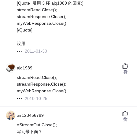
[Quote=引用 3 楼 ajq1989 的回复:]
streamRead.Close();
streamResponse.Close();
myWebResponse.Close();
[/Quote]
没用
2011-01-30
ajq1989
赞
streamRead.Close();
streamResponse.Close();
myWebResponse.Close();
2010-10-25
air123456789
赞
oStreamOut.Close();
写到最下面？