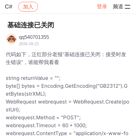
C#
登录
频道
加入
帖子详情
社区
C#
基础连接已关闭
qq540701355
2010-10-25
代码如下，泛红部分老报“基础连接已关闭：接受时发
生错误”，谁能帮我看看
string returnValue = "";
byte[] bytes = Encoding.GetEncoding("GB2312").G
etBytes(strXML);
WebRequest webrequest = WebRequest.Create(po
stUrl);
webrequest.Method = "POST";
webrequest.Timeout = 60 * 1000;
webrequest.ContentType = "application/x-www-fo