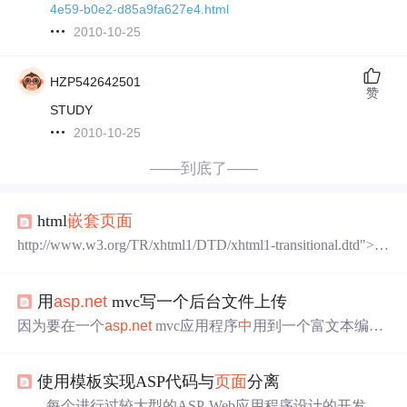
4e59-b0e2-d85a9fa627e4.html
2010-10-25
HZP542642501
赞
STUDY
2010-10-25
——到底了——
html
嵌套
页面
http://www.w3.org/TR/xhtml1/DTD/xhtml1-transitional.dtd"> ht
tp://www.w3.org/1999/xhtml"> 哈哈哈哈哈哈哈哈哈
用
asp.net
mvc写一个后台文件上传
因为要在一个
asp.net
mvc应用程序
中
用到一个富文本编辑
器，需要后台上传文件或图片，所以动手写了一个。我也
曾经想通过Ajax来实现，看来确实有一定的难度。 参考了
使用模板实现ASP代码与
页面
分离
以下
文档
： A.实现一个Ajax模式的文件上传有多难？ B.
A
SP.NET
MVC 檔案上傳下載是很方便的 如果你也有这样
每个进行过较大型的ASP-Web应用程序设计的开发人