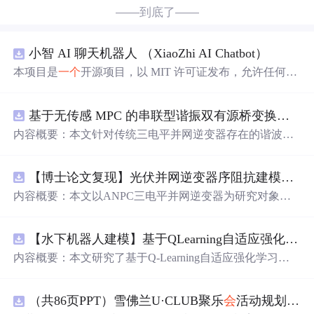
——到底了——
小智 AI 聊天机器人 （XiaoZhi AI Chatbot）
本项目是
一个
开源项目，以 MIT 许可证发布，允许任何人
免费使用，并可以用于商业用途。 我们希望通过这个项
目，能够帮助更多人入门 AI 硬件开发，了解如何将当下飞
基于无传感 MPC 的串联型谐振双有源桥变换器动态性能优化（Simulink仿真实现）
速发展的大语言模型应用到实际的硬件设备中。无论你是
对 AI 感兴趣的学生，还是想要探索新技术的开发者，都可
内容概要：本文针对传统三电平并网逆变器存在的谐波含
以通过这个项目获得宝贵的学习经验。
量高、电网不平衡工况适应性差及动态响应滞后等问题，
提出了一种基于有源中点箝位（ANPC）三电平逆变器的
【博士论文复现】光伏并网逆变器序阻抗建模、扫频辨识与弱电网交互稳定性分析【阻抗建模、验证扫频法】（Matlab代码、Simulink仿真实现）
高性能并网控制策略。该策略融合了双极性倍频脉宽调制
（DPWMA）、正负序分离锁相技术和电网电压前馈控
内容概要：本文以ANPC三电平并网逆变器为研究对象，
制，构建了“精准同步-扰动补偿-优质调制”的一体化控制体
提出了一种融合双极性倍频脉宽调制（DPWMA）、正负
系。通过Simulink搭建仿真模型，在稳态对称、电网不平衡
序分离锁相与电网电压前馈控制的高性能并网控制策略。
及动态扰动等多种工况下进行验证，结果表明该复合控制
【水下机器人建模】基于QLearning自适应强化学习PID控制器在AUV中的应用研究（Matlab代码实现）
通过对ANPC拓扑结构的分析，阐明其在开关损耗均衡、
策略能显著降低并网电流谐波，提升锁相精度，有效抑制
中点电位稳定和低输出谐波方面的硬件优势，为高质量并
内容概要：本文研究了基于Q-Learning自适应强化学习的PI
功率波动，并大幅缩短系统动态调节时间，增强了逆变器
网奠定基础。在此基础上，DPWMA调制策略有效提升输
D控制器在自主水下航行器（AUV）运动控制中的应用，
在复杂电网环境下的稳定性与适应性。; 适合人群：从事电
出波形的等效开关频率，显著降低谐波含量；正负序分离
旨在提升水下机器人在复杂、非线性及动态变化海洋环境
力电子、新能源并网、智能电网等相关领域的科研人员及
锁相技术可精准提取电网正序分量，克服电网不平衡导致
（共86页PPT）雪佛兰U·CLUB聚乐
会
活动规划案.pptx
中的控制精度与自适应能力。通过将强化学习算法与传统P
工程技术人员，尤其适合具备一定MATLAB/Simulink仿真
的锁相失真与电流不对称问题；电网电压前馈控制则增强