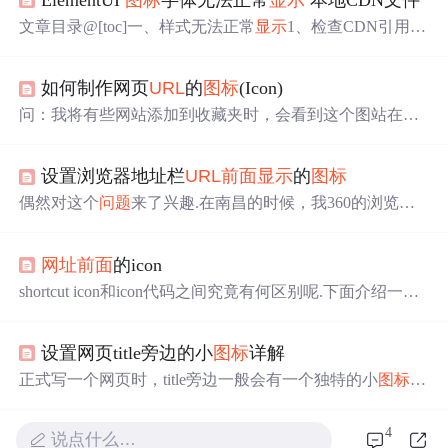
文章目录@[toc]一、样式无法正常
显示
1、检查CDN引用文
件路径2、检查是否引入Vue.js文件3、elementUI 必须在Vue
作用域里二、elementUI
图标
等
显示
异常1、未引用文字
图
如何制作网页
URL
的
图标
(Icon)
标
库文件（1）
问题
状态（2）解决办法2、已经引用字体图
表库文件（1）
问题
状态（2）解决办法 本文中部分代码来
问：我将有些网站添加到收藏夹时，会看到这个图站在收
自ElementUI官网 一、样式无法正常
显示
1、检查CDN引用
藏夹中会
显示
出特别的
图标
。我也想在网页上加入代表我
文件路径 检查引入elemen...
个人主页的标志，请问这种
图标
是如何实现的？答：Intern
设置浏览器地址栏
URL
前面
显示
的
图标
et Explorer 5.0提供了一个新的功能，就是可以让网页设计
者自己设计网站
URL
的
图标
。也就是在Internet Explorer地
偶然对这个
问题
来了兴趣.在南昌的时候，我360的浏览器
址栏
前面
，以及在收藏夹里面，
显示
的是你自己设计的
图
地址栏
URL
前面
显示
的
图标
自动变了，然后经理看到了，
标
，而不是默认的Internet Explorer图
问：你怎么搞的？我当时就很奇怪。。怎么会自动改变
网址
前面
的icon
了？后来发现是COPY他人代码的时候COPY进去的！ 如
百度、CSDN一打开
网址
在 地址栏
URL
最
前面
有个小
图标
shortcut icon和icon代码之间究竟有何区别呢.下面介绍一下
，也算是站点个性化的方式吧，很有意思，决定把它弄清
语句一:<link rel="shortcut icon" href="favicon.ico" />语句二<l
楚 问了下同事在网上搜索下 方法如下： 其实很简单，你
ink rel="icon" href="animated_favicon.gif" type="image/gif" />
只做个ico图...
设置网页title旁边的小
图标
详解
备注:语句一 Shortcut Ic...
正式写一个网页时，title旁边一般会有一个独特的小
图标
，
如何自己写这样一个
图标
呢？ 其实很简单的，在html文件
中的<head></head>标签中加上： <link rel="icon" href="img/
4
说点什么…
logo.ico" type="images/x-ico" /> 这样一行代码就可以了！ 注