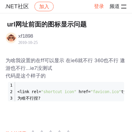
.NET社区
登录
频道
加入
帖子详情
社区
.NET社区
url网址前面的图标显示问题
xf1898
2010-10-25
为啥我设置的在ff可以显示 在ie6就不行 360也不行 遨
游也不行...ie7没测试
代码是这个样子的
<link rel=
"shortcut icon"
 href=
"favicon.ico"
type
为啥不行捏?