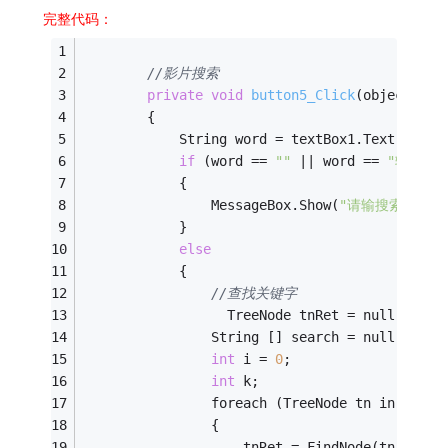
完整代码：
//影片搜索
private
void
button5_Click
(object sen
        {
            String word = textBox1.Text;
if
 (word == 
""
 || word == 
"输入影
            {
                MessageBox.Show(
"请输搜索关键字
            }
else
            {
//查找关键字
                  TreeNode tnRet = null;
                String [] search = null;
int
 i = 
0
;
int
 k;
                foreach (TreeNode tn in treeV
                {
                    tnRet = FindNode(tn, word