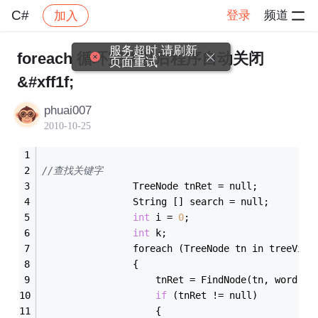
C#
登录
频道
加入
帖子详情
社区
C#
服务超时,请刷新
foreach 循环完毕以后程序自动关闭
页面重试
&#xff1f;
phuai007
2010-10-25
//查找关键字
                TreeNode tnRet = null;
                String [] search = null;
int
 i = 
0
;
int
 k;
                foreach (TreeNode tn in treeView
                {
                    tnRet = FindNode(tn, word);
if
 (tnRet != null)
                    {