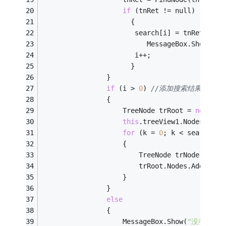
if
 (tnRet != null)
                      {
                       search[i] = tnRet.Text
                          MessageBox.Show(
"测
                       i++;
                      }
                }
if
 (i > 
0
) 
//添加搜索结果到新节
                {
                    TreeNode trRoot = 
new
 Tre
this
.treeView1.Nodes.Add(
for
 (k = 
0
; k < search.Le
                    {
                        TreeNode trNode = 
new
                        trRoot.Nodes.Add(trNo
                    }
                }
else
                {
                    MessageBox.Show(
"没有找到相