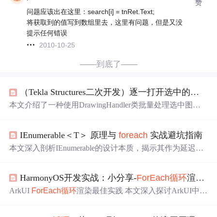
赞
问题应该出在这里：search[i] = tnRet.Text;
将获取到的值写到数组里去，这里有问题，但是又没
提示任何错误
2010-10-25
——到底了——
（Tekla Structures二次开发）逐一打开选中的图纸进行操作，
本文介绍了一种使用DrawingHandler类批量处理选中图纸
的方法，包括获取连接状态、选取图纸、执行操作并保存
更改的完整流程。同时提供了
foreach
和while两种
循环
方式
IEnumerable＜T＞ 原理与
foreach
实战避坑指南
的示例代码。
的设计本质，揭示其作为延迟执
本文深入剖析IEnumerable
行数据管道而非容器的核心定位；详解
在编译期如
foreach
何生成状态机、运行时如何调用GetEnumerator/MoveNe
HarmonyOS开发实战：小分享-
ForEach
循环
渲染与key生成策略
xt/Dispose，以及三次遍历背后的重执行风险；重点指出T
oList()导致的内存爆炸、IAsyncEnumerable与同步
foreac
ArkUI
ForEach
循环
渲染最佳实践 本文深入探讨ArkUI中
F
不兼容、LINQ冷热源混淆、EF Core中AsEnumerable引
h
orEach
循环
渲染的关键技术点： 基本语法：
ForEach
包含
发的N+1查询、Parallel.
线程安全冲突等5大高频
ForEach
数据源、子组件生成器和key生成器三部分，key生成器直