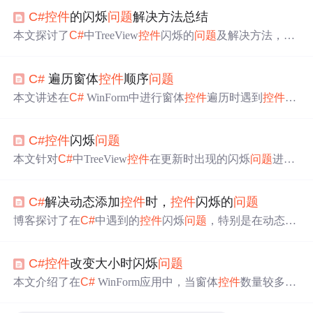
C#
控件
的闪烁
问题
解决方法总结
本文探讨了
C#
中TreeView
控件
闪烁的
问题
及解决方法，通
过禁用背景清除消息，有效避免了界面闪烁，同时对比了
双缓冲、BeginUpdate/EndUpdate等方法的局限性。
C#
遍历窗体
控件
顺序
问题
本文讲述在
C#
WinForm中进行窗体
控件
遍历时遇到
控件
顺
序
问题
。主界面Panel上有多个子Panel，每个子Panel有多个
TextBox，遍历存入二维数组时未按预想顺序。介绍了通过
C#
控件
闪烁
问题
控件
name、TabIndex或Tag、修改Controls.Add顺序等方法
解决该
问题
。
本文针对
C#
中TreeView
控件
在更新时出现的闪烁
问题
进行
了深入分析，并提供了有效的解决方案。通过禁用特定的
消息来避免背景被清除，从而显著提高了界面的流畅度。
C#
解决动态添加
控件
时，
控件
闪烁的
问题
博客探讨了在
C#
中遇到的
控件
闪烁
问题
，特别是在动态添
加或数量过多时出现的现象。作者提供了修改`CreateParam
s`方法来尝试解决这个
问题
，通过设置
控件
的扩展样式来
C#
控件
改变大小时闪烁
问题
消除闪烁。
本文介绍了在
C#
WinForm应用中，当窗体
控件
数量较多并
改变窗体大小时，出现闪烁现象的原因及解决方法。通过
分析，发现闪烁主要是由于Windows在
控件
状态转换时的