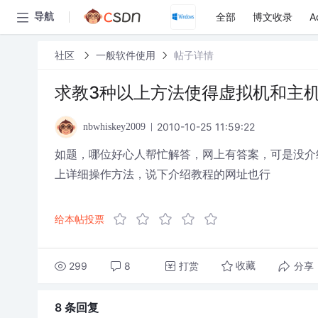
全部
博文收录
A
导航
社区
一般软件使用
帖子详情
求教3种以上方法使得虚拟机和主
2010-10-25 11:59:22
nbwhiskey2009
如题，哪位好心人帮忙解答，网上有答案，可是没介绍
上详细操作方法，说下介绍教程的网址也行
给本帖投票
299
8
打赏
分享
收藏
8 条
回复