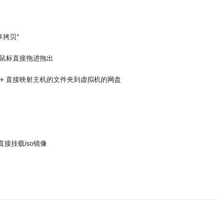
拷贝"
好，鼠标直接拖进拖出
夹 -> 直接映射主机的文件夹到虚拟机的网盘
接挂载iso镜像