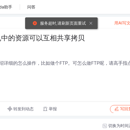
da助手
问答
用AI写
服务超时,请刷新页面重试
机中的资源可以互相共享拷贝
详细的怎么操作，比如做个FTP。可怎么做FTP呢，请高手指
转发到动态
举报
写回
切换为时间