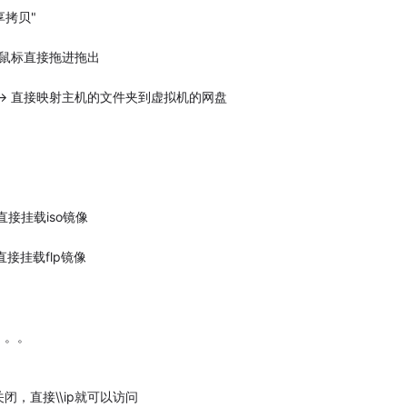
拷贝"
好，鼠标直接拖进拖出
夹 -> 直接映射主机的文件夹到虚拟机的网盘
接挂载iso镜像
接挂载flp镜像
。。。
，直接\\ip就可以访问