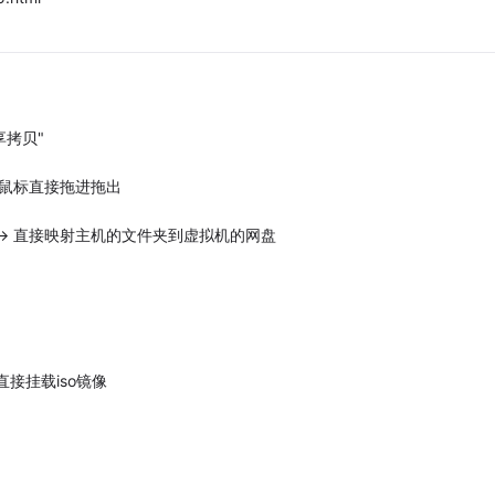
拷贝"
好，鼠标直接拖进拖出
夹 -> 直接映射主机的文件夹到虚拟机的网盘
接挂载iso镜像