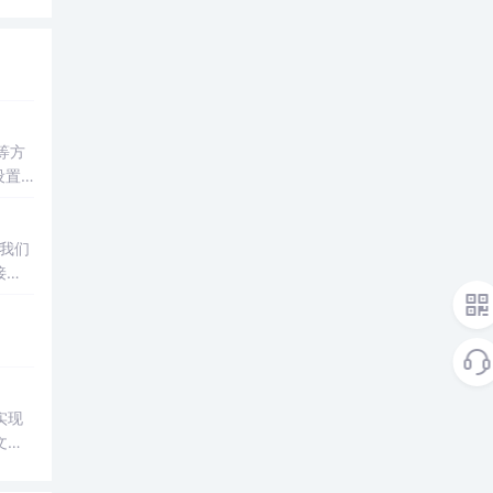
件等方
设置
，我们
起。
实现
文件