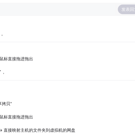
发表回
。。
好，鼠标直接拖进拖出
了，
拷贝"
好，鼠标直接拖进拖出
夹 -> 直接映射主机的文件夹到虚拟机的网盘