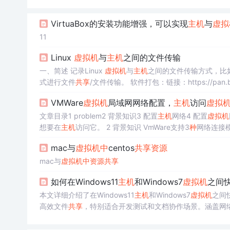
VirtuaBox的安装功能增强，可以实现
主机
与
虚拟
11
Linux
虚拟机
与
主机
之间的文件传输
一、简述 记录Linux
虚拟机
与
主机
之间的文件传输方式，比
式进行文件
共享
/文件传输。 软件打包：链接：https://pan.ba
共享
文件夹方式 1、打开VMware Workstation。 ...
VMWare
虚拟机
局域网网络配置，
主机
访问
虚拟
文章目录1 problem2 背景知识3 配置
主机
网络4 配置
虚拟机
想要在
主机
访问它。 2 背景知识 VmWare支持3
种
网络连接模式。 1、桥接模
后成为了一个更大的网络。vmware提供了一个虚拟的桥接
mac与
虚拟机
中
centos
共享
资源
所以桥接之后
虚拟机
就是物理机网络环境的一部分了，此时
mac与
虚拟机
中
资源
共享
如何在Windows11
主机
和Windows7
虚拟机
之间
本文详细介绍了在Windows11
主机
和Windows7
虚拟机
之间
高效文件
共享
，特别适合开发测试和文档协作场景。涵盖网
传输体验。