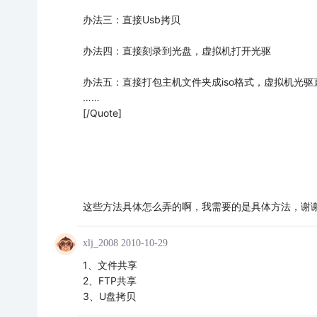
办法三：直接Usb拷贝
办法四：直接刻录到光盘，虚拟机打开光驱
办法五：直接打包主机文件夹成iso格式，虚拟机光驱直
……
[/Quote]
这些方法具体怎么弄的啊，我需要的是具体方法，谢
xlj_2008
2010-10-29
1、文件共享
2、FTP共享
3、U盘拷贝