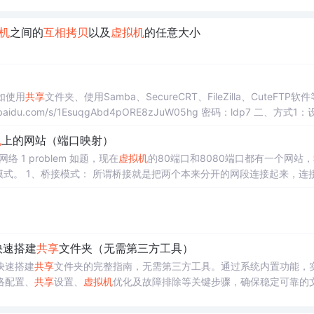
机
之间的
互相
拷贝
以及
虚拟机
的任意大小
如使用
共享
文件夹、使用Samba、SecureCRT、FileZilla、CuteFTP软
idu.com/s/1EsuqgAbd4pORE8zJuW05hg 密码：ldp7 二、方式1：
机
上的网站（端口映射）
网络 1 problem 如题，现在
虚拟机
的80端口和8080端口都有一个网站
式： 所谓桥接就是把两个本来分开的网段连接起来，连接之
器，他就像一座桥一样把
虚拟机
的网络环境和物理机的网络环境连在了一
虚拟机
就像和局域网
中
其他机器一样，它可以访
快速搭建
共享
文件夹（无需第三方工具）
快速搭建
共享
文件夹的完整指南，无需第三方工具。通过系统内置功能，
络配置、
共享
设置、
虚拟机
优化及故障排除等关键步骤，确保稳定可靠的