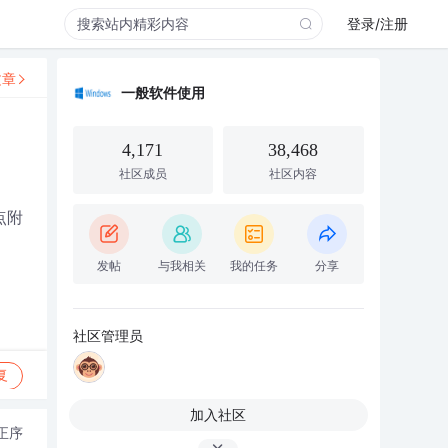
登录/注册
文章
一般软件使用
4,171
38,468
社区成员
社区内容
点附
发帖
与我相关
我的任务
分享
社区管理员
复
加入社区
正序