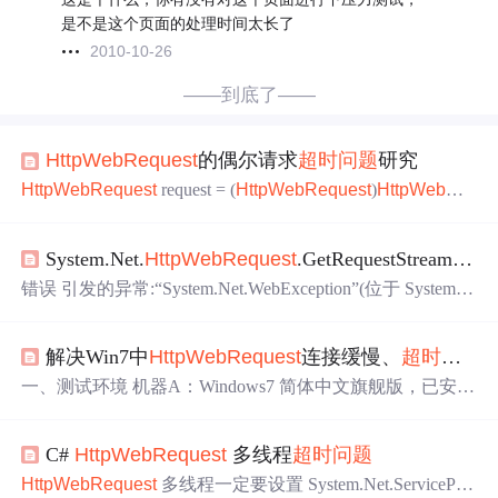
是不是这个页面的处理时间太长了
2010-10-26
——到底了——
HttpWebRequest
的偶尔请求
超时
问题
研究
HttpWebRequest
request = (
HttpWebRequest
)
HttpWebRe
quest
.Create(path);
System.Net.
HttpWebRequest
.GetRequestStream
超时
错误 引发的异常:“System.Net.WebException”(位于 System.dl
l 中) 操作
超时
System.Net.WebException: 操作
超时
在 Syste
m.Net.
HttpWebRequest
.GetResponse() 在 tools.WebUtils.pos
解决Win7中
HttpWebRequest
连接缓慢、
超时
等
问
t1(String url, Byte[] fileContentByte) 位置...
一、测试环境 机器A：Windows7 简体中文旗舰版，已安
装.net framework2.0和4.0 机器B：Windowsxp 英文专业版，
已安装.net framework2.0和4.0 机器C：Windowsxp 简体中文
C#
HttpWebRequest
多线程
超时
问题
专业版，只安装了.net framework2.0 程序是基于.net framew
ork2.0写的 二、测试代码 ...
HttpWebRequest
多线程一定要设置 System.Net.ServicePoi