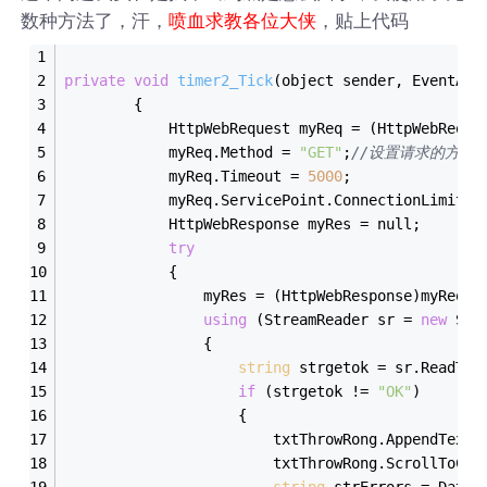
数种方法了，汗，
，贴上代码
喷血求教各位大侠
private
void
timer2_Tick
(object sender, EventArg
        {
            HttpWebRequest myReq = (HttpWebReque
            myReq.Method = 
"GET"
;
//设置请求的方法
            myReq.Timeout = 
5000
;
            myReq.ServicePoint.ConnectionLimit =
            HttpWebResponse myRes = null;
try
            {
                myRes = (HttpWebResponse)myReq.G
using
 (StreamReader sr = 
new
 Str
                {
string
 strgetok = sr.ReadToE
if
 (strgetok != 
"OK"
)
                    {
                        txtThrowRong.AppendText(
                        txtThrowRong.ScrollToCar
string
 strErrors = DateT