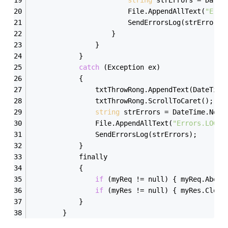
                        File.AppendAllText(
"Erro
                        SendErrorsLog(strErrors)
                    }
                }
            }
catch
 (Exception ex)
            {
                txtThrowRong.AppendText(DateTime
                txtThrowRong.ScrollToCaret();
string
 strErrors = DateTime.Now.
                File.AppendAllText(
"Errors.LOG"
,
                SendErrorsLog(strErrors);
            }
            finally
            {
if
 (myReq != null) { myReq.Abort
if
 (myRes != null) { myRes.Close
            }
        }