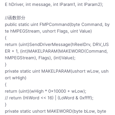
E hDriver, int message, int lParam1, int lParam2);
//函数部分
public static uint FMPCommand(byte Command, by
te hMPEGStream, ushort Flags, uint Value)
{
return (uint)SendDriverMessage(hReelDrv, DRV_US
ER + 1, (int)MAKELPARAM(MAKEWORD(Command,
hMPEGStream), Flags), (int)Value);
}
private static uint MAKELPARAM(ushort wLow, ush
ort wHigh)
{
return (uint)(wHigh * 0x10000 + wLow);
// return (HiWord << 16) | (LoWord & 0xffff);
}
private static ushort MAKEWORD(byte bLow, byte