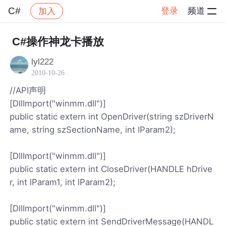
C#
登录
频道
加入
帖子详情
社区
C#
C#操作神龙卡播放
lyl222
2010-10-26
//API声明
[DllImport("winmm.dll")]
public static extern int OpenDriver(string szDriverN
ame, string szSectionName, int lParam2);
[DllImport("winmm.dll")]
public static extern int CloseDriver(HANDLE hDrive
r, int lParam1, int lParam2);
[DllImport("winmm.dll")]
public static extern int SendDriverMessage(HANDL