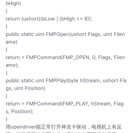
bHigh)
{
return (ushort)(bLow | (bHigh << 8));
}
public static uint FMPOpen(ushort Flags, uint Filen
ame)
{
return = FMPCommand(FMP_OPEN, 0, Flags, Filen
ame);
}
public static uint FMPPlay(byte hStream, ushort Fla
gs, uint Position)
{
return = FMPCommand(FMP_PLAY, hStream, Flag
s, Position);
}
用opendriver能正常打开神龙卡驱动，电视机上有反