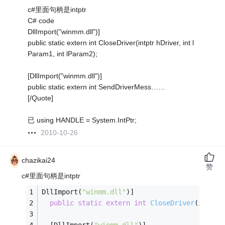
c#里面句柄是intptr
C# code
DllImport("winmm.dll")]
public static extern int CloseDriver(intptr hDriver, int l
Param1, int lParam2);
[DllImport("winmm.dll")]
public static extern int SendDriverMess……
[/Quote]
已 using HANDLE = System.IntPtr;
2010-10-26
chazikai24
赞
c#里面句柄是intptr
DllImport(
"winmm.dll"
)]
public
static
extern
int
CloseDriver
(intptr