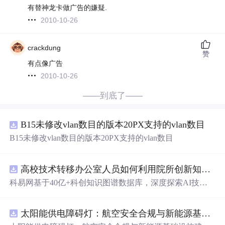
有替神龙卡做广告的嫌疑.
2010-10-26
crackdung
赞
有点像广告
2010-10-26
——到底了——
B15未修改vlan数目的版本20PX支持的vlan数目
B15未修改vlan数目的版本20PX支持的vlan数目
高校技术转移办公室人员如何利用院所创新知识图谱发现技术转化瓶颈？.docx
科易网基于40亿+科创知识图谱数据库，深度探索AI技术
在技术转移、成果转化、技术经纪、知识产权、产业创
新、科技招商等垂直领域的多样化应用场景，研究科技创
太阳能供电障碍灯：航空安全合规与新能源基础设施建设驱动的离网照明市场.docx
新领域的AI+数智化解决方案，推动科技创新与产业创新
智能化发展。