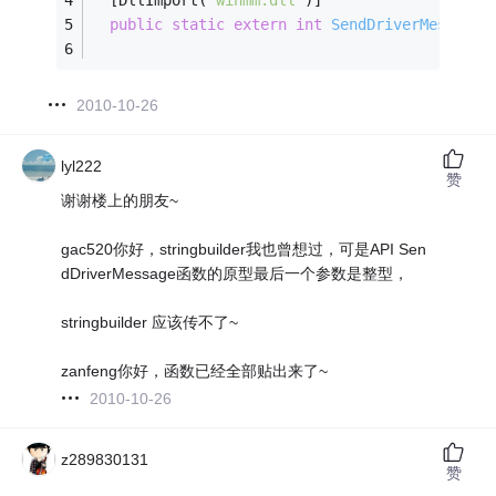
  [DllImport(
"winmm.dll"
)]
public
static
extern
int
SendDriverMessage
(
2010-10-26
lyl222
赞
谢谢楼上的朋友~
gac520你好，stringbuilder我也曾想过，可是API Sen
dDriverMessage函数的原型最后一个参数是整型，
stringbuilder 应该传不了~
zanfeng你好，函数已经全部贴出来了~
2010-10-26
z289830131
赞