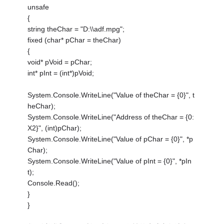
unsafe
{
string theChar = "D:\\adf.mpg";
fixed (char* pChar = theChar)
{
void* pVoid = pChar;
int* pInt = (int*)pVoid;
System.Console.WriteLine("Value of theChar = {0}", t
heChar);
System.Console.WriteLine("Address of theChar = {0:
X2}", (int)pChar);
System.Console.WriteLine("Value of pChar = {0}", *p
Char);
System.Console.WriteLine("Value of pInt = {0}", *pIn
t);
Console.Read();
}
}