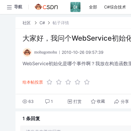
全部
C#综合技术
导航
社区
C#
帖子详情
大家好，我问个WebService初始
2010-10-26 09:57:39
mohugomohu
WebService初始化是哪个事件啊？我放在构造函
给本帖投票
63
1
打赏
分享
收藏
1 条
回复