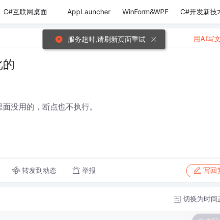
AppLauncher
WinForm&WPF
C#开发新技
C#互联网桌面应用
用AI写
服务超时,请刷新页面重试
化的
数里面没用的，断点也不执行。
转发到动态
举报
写回
切换为时间