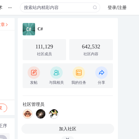
...
术
登录/注册
文章
C#
111,129
642,532
社区成员
社区内容
发帖
与我相关
我的任务
分享
社区管理员
复
正序
加入社区