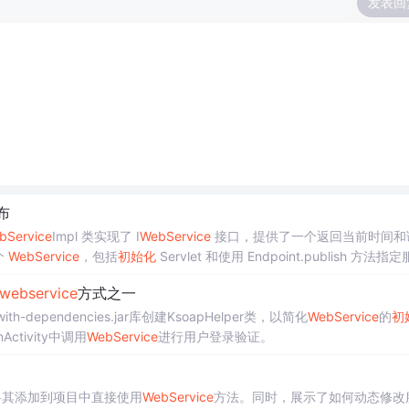
发表回
布
bService
Impl 类实现了 I
WebService
接口，提供了一个返回当前时间和
个
WebService
，包括
初始化
Servlet 和使用 Endpoint.publish 方法指
webservice
方式之一
with-dependencies.jar库创建KsoapHelper类，以简化
WebService
的
初
tivity中调用
WebService
进行用户登录验证。
将其添加到项目中直接使用
WebService
方法。同时，展示了如何动态修改