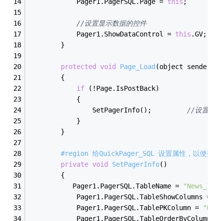
            Pager1.PagerSQL.Page = 
this
;
//设置显示数据的控件
            Pager1.ShowDataControl = 
this
.GV;
        }
protected
void
Page_Load
(object sender, 
        {
if
 (!Page.IsPostBack)
            {
                SetPagerInfo();         
//设置表
            }
        }
#region 给QuickPager_SQL 设置属性，以便拼接
private
void
SetPagerInfo
()
        {
           Pager1.PagerSQL.TableName = 
"News_Inf
            Pager1.PagerSQL.TableShowColumns = 
"
            Pager1.PagerSQL.TablePKColumn = 
"New
            Pager1.PagerSQL.TableOrderByColumns 