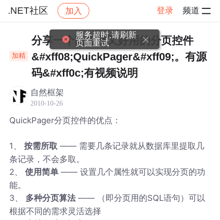
.NET社区
登录
频道
加入
帖子详情
社区
.NET社区
服务超时,请刷新
分享一个既方便又好用的分页控件
页面重试
&#xff08;QuickPager&#xff09;。有源
加精
码&#xff0c;有视频说明
自然框架
2010-10-26
QuickPager分页控件的优点：
1、
—— 需要几条记录就从数据库里提取几
按需所取
条记录，不会多取。
2、
—— 设置几个属性就可以实现分页的功
使用简单
能。
3、
—— （即分页用的SQL语句）可以
多种分页算法
根据不同的需求灵活选择