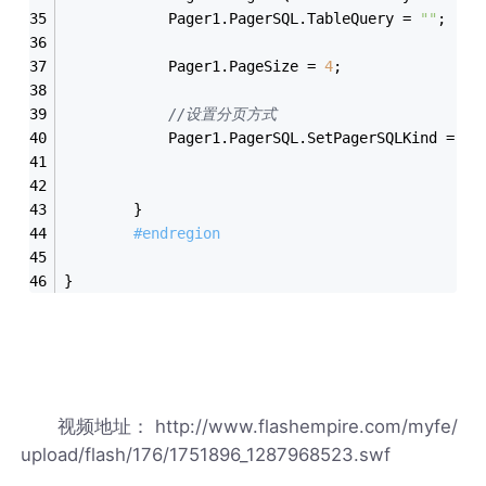
            Pager1.PagerSQL.TableQuery = 
""
;    
            Pager1.PageSize = 
4
;                
//设置分页方式
            Pager1.PagerSQL.SetPagerSQLKind = Pa
        }
#endregion
}
视频地址： http://www.flashempire.com/myfe/
upload/flash/176/1751896_1287968523.swf