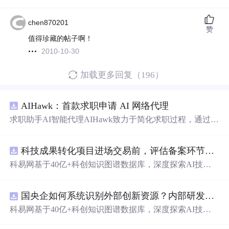
chen870201
赞
值得珍藏的帖子啊！
2010-10-30
加载更多回复（196）
AIHawk：首款求职申请 AI 网络代理
求职助手AI智能代理AIHawk致力于简化求职过程，通过自
动化职位申请流程。借助人工智能，它能够帮助用户以定
制化的方式申请多个职位。
科技成果转化项目进场交易前，评估备案环节需要准备哪些材料？.docx
科易网基于40亿+科创知识图谱数据库，深度探索AI技术
在技术转移、成果转化、技术经纪、知识产权、产业创
新、科技招商等垂直领域的多样化应用场景，研究科技创
国央企如何系统识别外部创新资源？内部研发体系完善，但对外部高校、中小科技企业技术能力缺乏动态认知。.docx
新领域的AI+数智化解决方案，推动科技创新与产业创新
智能化发展。
科易网基于40亿+科创知识图谱数据库，深度探索AI技术
在技术转移、成果转化、技术经纪、知识产权、产业创