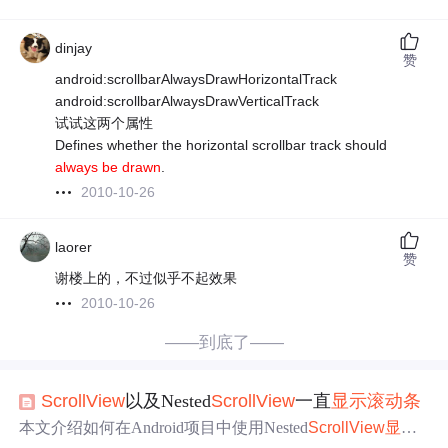
dinjay
赞
android:scrollbarAlwaysDrawHorizontalTrack
android:scrollbarAlwaysDrawVerticalTrack
试试这两个属性
Defines whether the horizontal scrollbar track should
always be drawn
.
2010-10-26
laorer
赞
谢楼上的，不过似乎不起效果
2010-10-26
——到底了——
ScrollView
以及Nested
ScrollView
一直
显示
滚动条
本文介绍如何在Android项目中使用Nested
ScrollView
显示