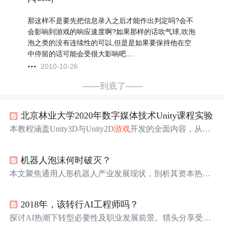
那这样不是要先把信息录入之后才能作出判定吗?会不
会影响到游戏的响应速度啊?如果那样的话吹气球,吹泡
泡之类的没有连续性的可以,但是是如果要保持他在空
中停留的话可能会受很大影响吧....
2010-10-26
——到底了——
北京林业大学2020年数字媒体技术Unity课程实验
本教程涵盖Unity3D与Unity2D
游戏
开发的全面内容，从软
件安装到高级特性应用，包括地形创建、动画制作、AI导
航、用户界面设计及光照效果等，适合初学者至进阶者学
机器人泡沫何时破灭？
习。
本文聚焦通用人形机器人产业发展现状，剖析其资本热度
背后的泡沫风险。指出当前进展集中于运动控制与Demo演
示，但在灵巧操作、泛化能力、多模态数据匮乏、软硬耦
2018年，该转行AI工程师吗？
合壁垒等方面存在根本性技术瓶颈。强调硬件可靠性是基
础，VLA模型、世界模型及触觉感知是突破关键。预测未
探讨AI热潮下转型必要性及职业发展前景。猎头分享受欢