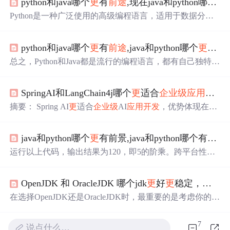
python和java哪个
更
有
前途
,现在java和python哪个好
Python是一种广泛使用的高级编程语言，适用于数据分
析、人工智能、机器学习等领域。Java是一种通用的编程
语言，适用于
企业级
应用
开发
、网站
开发
、软件
开发
、嵌
python和java哪个
更
有
前途
,java和python哪个
更
简单
入式领域等。C++是一种系统编程语言，适用于嵌入式
开
发
、
游戏
开发
、音视频、服务端
开发
、人工智能等领域，
总之，Python和Java都是流行的编程语言，都有自己独特的
这三种编程语言都有广泛的应用，因此很难确定哪一个就
优势和劣势。虽然Java多年来一直是最流行的语言，但Pyth
业前景
更
好。它们各自有不同的优势和应用领域，具体取
on的日益流行表明，它可能很快就会挑战Java的统治地
决于你的兴趣和职业目标。
SpringAI和LangChain4j哪个
更
适合
企业级
应用
开发
位。最后，在Python和Java之间的选择将取决于你的项目或
应用程序的具体需要和要求。
摘要： Spring AI
更
适合
企业级
AI
应用
开发
，优势体现在成
熟度、微服务集成、安全合规及运维支持。LangChain4j适
用于复杂场景（如多轮对话），但需额外
开发
企业级
功
java和python哪个
更
有前景,java和python哪个有
前途
能。建议混合架构：Spring AI作核心底座，LangChain4j处
理特定复杂任务。关键决策因素包括企业认证需求与场景
运行以上代码，输出结果为120，即5的阶乘。跨平台性：J
复杂度，Spring AI在稳定性、监控和资源优化方面表现
更
ava具有跨平台性，可以在不同的操作系统上运行，这是因
优，而LangChain4j版本兼容性和运维成本较高。优先采用
为Java程序会被编译成字节码，然后由JVM（Java Virtual M
Spring AI实现基础功能，必要时补充LangChain4j工具链。
OpenJDK 和 OracleJDK 哪个jdk
更
好
更
稳定，正式项目用哪个呢？
achine）在不同的平台上解释执行。跨平台性：Java代码可
以在不同的计算机和操作系统上运行，这是因为Java使用
在选择OpenJDK还是OracleJDK时，最重要的是考虑你的具
了Java虚拟机（JVM），它将Java源代码转换成字节码，并
体需求：对于需要最新Java特性和广泛
社区
支持的开源项
在不同的平台上运行。总之，Java作为一种跨平台、面向
目，OpenJDK是一个很好的选择。对于需要长期稳定支持
7
说点什么…
对象的编程语言，具有简单易学、可移植性好、安全性高
和额外性能优化的商业项目，OracleJDK可能是
更
合适的选