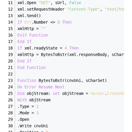
xml.Open 
"GET"
, sUrl, 
False
xml.setRequestHeader 
"Content-Type"
, 
"text/html;
xml.Send() 
If
Err
.Number <> 
0
Then
xmlHttp = 
""
Exit
Function
End
If
If
 xml.readyState = 
4
Then
xmlHttp = BytesToBstr(xml.responseBody, sCharSet
End
If
End
Function
Function
 BytesToBstr(cnvUni, sCharSet) 
On
Error
Resume
Next
Dim
 objStream: 
set
 objStream = 
Server
.
CreateObje
With
 objStream 
.Type = 
1
.Mode = 
3
.Open 
.Write cnvUni 