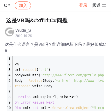
C#
登录
频道
加入
帖子详情
社区
C#
这是VB吗&#xff1f;C#问题
Wude_S
2010-10-26
这是什么语言？是VB吗？能详细解释下吗？最好整成C
#
<%
url=
request
(
"url"
)
body=xmlHttp(
"http://www.flvxz.com/getFlv.php?ur
Body = 
Replace
(Body,
"<a href='http://www.flvxz
response
.write Body
Function
 xmlHttp(sUrl, sCharSet) 
On
Error
Resume
Next
Dim
 xml: 
set
 xml = 
Server
.
CreateObject
(
"Microsof