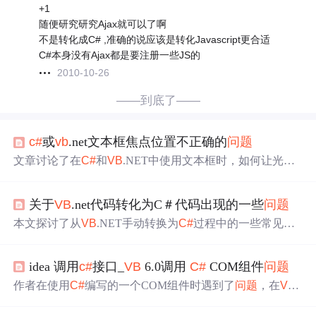
+1
随便研究研究Ajax就可以了啊
不是转化成C# ,准确的说应该是转化Javascript更合适
C#本身没有Ajax都是要注册一些JS的
2010-10-26
——到底了——
c#
或
vb
.net文本框焦点位置不正确的
问题
文章讨论了在
C#
和
VB
.NET中使用文本框时，如何让光标
在输入时自动定位到最左边的
问题
。尽管
VB
能实现，但在
C#
中遇到困难。寻求高手解决方案。
关于
VB
.net代码转化为C＃代码出现的一些
问题
本文探讨了从
VB
.NET手动转换为
C#
过程中的一些常见
问
题
与解决方法，如关键字、数据类型及语法差异等，并举
例说明如何处理控件属性在不同语言中的映射。
idea 调用
c#
接口_
VB
6.0调用
C#
COM组件
问题
作者在使用
C#
编写的一个COM组件时遇到了
问题
，在
VB
6.0中调用该COM组件的double*类型的返回值时出现错
误。该组件旨在提供光谱仪的相关信息。