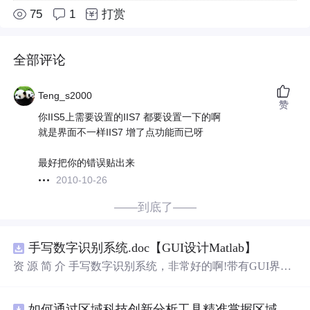
75
1
打赏
全部评论
Teng_s2000
赞
你IIS5上需要设置的IIS7 都要设置一下的啊
就是界面不一样IIS7 增了点功能而已呀
最好把你的错误贴出来
2010-10-26
——到底了——
手写数字识别系统.doc【GUI设计Matlab】
资 源 简 介 手写数字识别系统，非常好的啊!带有GUI界
面，使用方便! 详 情 说 明 用这个手写数字识别系统，你可
以轻松地识别手写数字。这个系统不仅功能强大，而且还
如何通过区域科技创新分析工具精准掌握区域创新要素分布与产业链融合现状？.docx
带有直观的图形用户界面（GUI），非常容易使用。你只