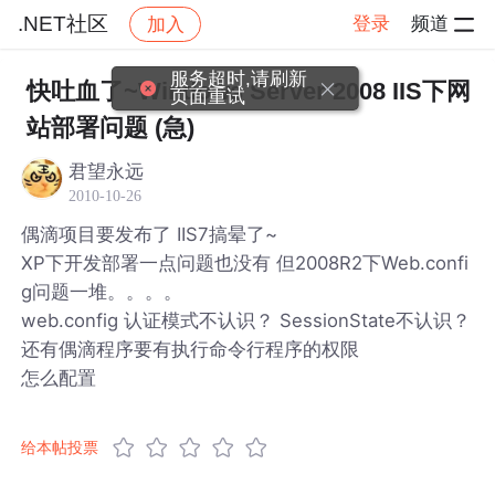
.NET社区
登录
频道
加入
帖子详情
社区
.NET社区
服务超时,请刷新
快吐血了~Windows Server 2008 IIS下网
页面重试
站部署问题 (急)
君望永远
2010-10-26
偶滴项目要发布了 IIS7搞晕了~
XP下开发部署一点问题也没有 但2008R2下Web.confi
g问题一堆。。。。
web.config 认证模式不认识？ SessionState不认识？
还有偶滴程序要有执行命令行程序的权限
怎么配置
给本帖投票