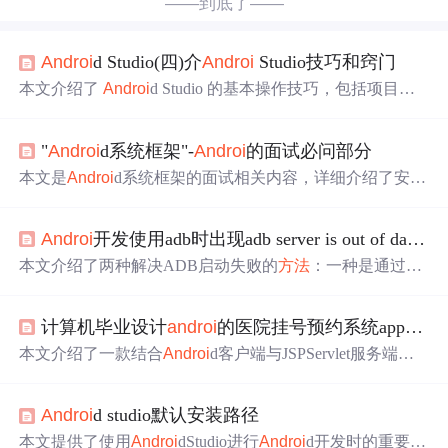
——到底了——
Androi
d Studio(四)介
Androi
Studio技巧和窍门
本文介绍了
Androi
d Studio 的基本操作技巧，包括项目结
构、创建虚拟设备、安装
SDK
更新、创建新文件、布局
编辑、调试及常用键盘命令等内容。
"
Androi
d系统框架"-
Androi
的面试必问部分
本文是
Androi
d系统框架的面试相关内容，详细介绍了安卓
系统框架层，其从上到下分为四层，包括应用程序层、应
用程序框架层、系统运行库层和linux核心层，并阐述了各
Androi
开发使用adb时出现adb server is out of date的解决
层的作用，还对比了Java虚拟机和Dalvik虚拟机。
本文介绍了两种解决ADB启动失败的
方法
：一种是通过
查
找
并结束占用端口的进程；另一种是找到并卸载导致端口
冲突的应用程序。
计算机毕业设计
androi
的医院挂号预约系统app(源码+系统+mysql数据库+Lw文档）
本文介绍了一款结合
Androi
d客户端与JSPServlet服务端的
医院预约挂号系统。系统具备管理用户登录、更新数据等
功能，并允许用户注册、查询信息及预约挂号。采用Java
Androi
d studio默认安装路径
与
Androi
d技术栈
实现
跨平台操作。
本文提供了使用
Androi
dStudio进行
Androi
d开发时的重要文