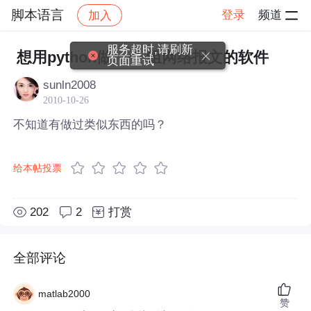
脚本语言
登录
频道
加入
帖子详情
社区
脚本语言
服务超时,请刷新
想用python做一个 组网络报文的软件
页面重试
sunln2008
2010-10-26
不知道有做过类似东西的吗？
给本帖投票
202
2
打赏
全部评论
matlab2000
赞