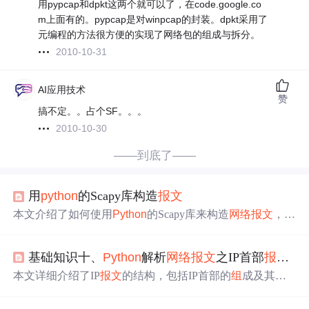
用pypcap和dpkt这两个就可以了，在code.google.co
m上面有的。pypcap是对winpcap的封装。dpkt采用了
元编程的方法很方便的实现了网络包的组成与拆分。
2010-10-31
AI应用技术
赞
搞不定。。占个SF。。。
2010-10-30
——到底了——
用
python
的Scapy库构造
报文
本文介绍了如何使用
Python
的Scapy库来构造
网络
报文
，包
括以太网帧、IP地址、协议等各个层次。通过导入scapy
库、创建不同层次的
报文
、显示和保存
报文
信息，以及利
基础知识十、
Python
解析
网络
报文
之IP首部
报文
解
用Wireshark和命令行工具进行分析。内容涵盖了二进制、
地址和协议的相关知识，如MAC、CRC、IP、UDP、TC
本文详细介绍了IP
报文
的结构，包括IP首部的
组
成及其在
P、VLAN、GRE等。
网络
层中的作用，并提供了使用
Python
的struct模块解析IP
报文
的示例代码，涵盖了IP版本、头部长度、
报文
总长