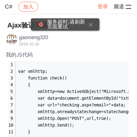
C#
登录
频道
加入
帖子详情
社区
C#
服务超时,请刷新
Ajax验证问题
页面重试
gaomeng320
2010-10-26
我的JS代码
var xmlhttp;
    function check()
    {
        xmlhttp=new ActiveXObject("Microsoft.XML
        var data=document.getElementById("txtEma
        var url="checking.aspx?email="+data;
        xmlhttp.onreadystatechange=statechange;
        xmlhttp.Open("POST",url,true);
        xmlhttp.Send();
    }