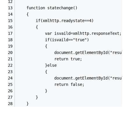
    function statechange()
    {
        if(xmlhttp.readystate==4)
        {
            var isvaild=xmlhttp.responseText;
            if(isvaild=="true")
            {
                document.getElementById("result"
                return true;
            }else
            {
                document.getElementById("resu
                return false;
            }
        }
    }