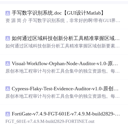
手写数字识别系统.doc【GUI设计Matlab】
资 源 简 介 手写数字识别系统，非常好的啊!带有GUI界
面，使用方便! 详 情 说 明 用这个手写数字识别系统，你可
以轻松地识别手写数字。这个系统不仅功能强大，而且还
如何通过区域科技创新分析工具精准掌握区域创新要素分布与产业链融合现状？.docx
带有直观的图形用户界面（GUI），非常容易使用。你只
需要将手写数字输入系统，它将立即给出准确的识别结
如何通过区域科技创新分析工具精准掌握区域创新要素分
果。这个系统可以在各种场景中使用，无论是学校、工作
布与产业链融合现状？
还是日常生活，都能为你提供快速和准确的识别服务。它
是一个非常方便和实用的工具，你一定会喜欢它的！
Visual-Workflow-Orphan-Node-Auditor-v1.0-原创源码与文档.zip
原创本地工程审计与分析工具合集中的独立资源包。每个
ZIP包含完整源码、3项自动化测试、可复现合成示例、离
线HTML、JSON与SVG报告、1080×720真实运行效果图、
Cypress-Flaky-Test-Evidence-Auditor-v1.0-原创源码与文档.zip
README、运行说明、功能清单、MIT License及原创与授
权声明。解压后进入project目录，执行npm test
验证
算法，
原创本地工程审计与分析工具合集中的独立资源包。每个
执行npm run report生成报告，也可通过本地静态服务器打
ZIP包含完整源码、3项自动化测试、可复现合成示例、离
开网页。运行时零第三方依赖，不包含热点产品或开源项
线HTML、JSON与SVG报告、1080×720真实运行效果图、
目源码、Logo、官方截图、论文、生产日志或其他受限素
FortiGate-v7.4.9-FGT-601E-v7.4.9.M-build2829-FORTINET.out
README、运行说明、功能清单、MIT License及原创与授
材。适合前端开发、AI应用工程、测试审计和课程实践。
权声明。解压后进入project目录，执行npm test
验证
算法，
FGT_601E-v7.4.9.M-build2829-FORTINET.out
执行npm run report生成报告，也可通过本地静态服务器打