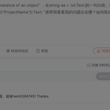
nstance of an object” ，在string aa = txt.Text;的一句出错
ndControl("ProjectName")).Text; ”请帮我看看我的问题出在哪？如何取
转发到动态
举报
写回
切换为时间
发表回
谢rwm5366745! Thanks