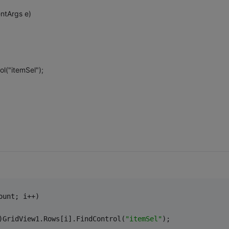
entArgs e)
l("itemSel");
ount; i++)
)GridView1.Rows[i].FindControl(
"itemSel"
);