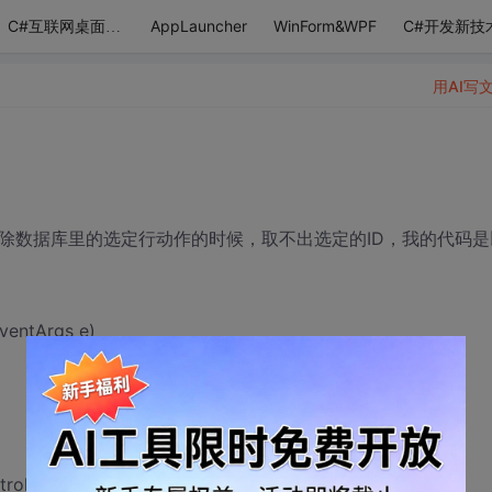
AppLauncher
WinForm&WPF
C#开发新技
C#互联网桌面应用
用AI写
作删除数据库里的选定行动作的时候，取不出选定的ID，我的代码是
EventArgs e)
ol("itemSel");