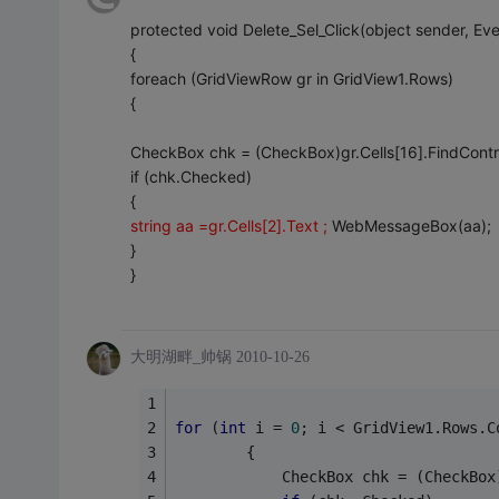
protected void Delete_Sel_Click(object sender, Ev
{
foreach (GridViewRow gr in GridView1.Rows)
{
CheckBox chk = (CheckBox)gr.Cells[16].FindContro
if (chk.Checked)
{
string aa =gr.Cells[2].Text ;
WebMessageBox(aa);
}
}
大明湖畔_帅锅
2010-10-26
for
 (
int
 i = 
0
; i < GridView1.Rows.C
        {
            CheckBox chk = (CheckBox