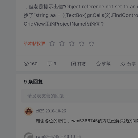
，但老是提示出错“Object reference not set to an i
换了“string aa = ((TextBox)gr.Cells[2].Fi
GridView里的ProjectName段的值？
给本帖投票
160
9
打赏
分享
收藏
9 条
回复
请发表友善的回复…
z825
2010-10-26
谢谢各位的帮忙，rwm5366745的方法已解决我的问题，谢
rwm5366745
2010-10-26