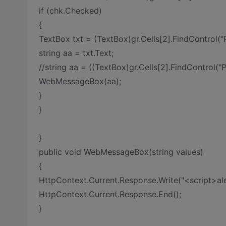
if (chk.Checked)
{
TextBox txt = (TextBox)gr.Cells[2].FindControl(
string aa = txt.Text;
//string aa = ((TextBox)gr.Cells[2].FindControl("
WebMessageBox(aa);
}
}
}
public void WebMessageBox(string values)
{
HttpContext.Current.Response.Write("<script>alert
HttpContext.Current.Response.End();
}