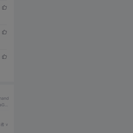
and
Gri