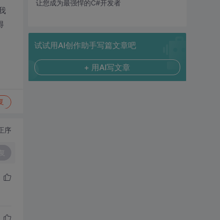
让您成为最强悍的C#开发者
。我
得
试试用AI创作助手写篇文章吧
+ 用AI写文章
复
正序
复