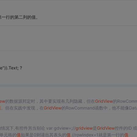
 //选中的第一行的第二列的值。
")).Text; ?
iew
的数据源邦定时，其中要实现有几列隐藏，但在
GridView
的RowComm
值
。但在实践中发现，在
GridView
的RowCommand函数中，他不能像Data
值
。因为在
GridView
面没有控件的情况下,有控件另当别论 var gdview=;//
gridview
是
GridView
控件的ID 或者 v
(""); //1 读取指定行单元格的
值
如果是0则读出其表头的
值
//rowIndex=1就是第一行的
值