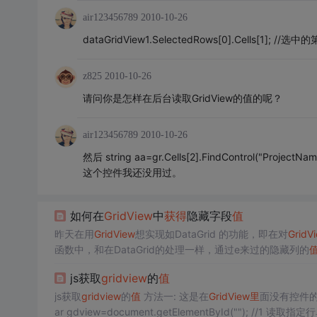
air123456789
2010-10-26
dataGridView1.SelectedRows[0].Cells[1];
z825
2010-10-26
请问你是怎样在后台读取GridView的值的呢？
air123456789
2010-10-26
然后 string aa=gr.Cells[2].FindControl("ProjectName
这个控件我还没用过。
如何在
GridView
中
获得
隐藏字段
值
昨天在用
GridView
想实现如DataGrid 的功能，即在对
GridV
函数中，和在DataGrid的处理一样，通过e来过的隐藏列的
d一样通过e.item
获得
那一列的
值
，更别说
获得
获得
隐藏列的
js获取
gridview
的
值
js获取
gridview
的
值
方法一: 这是在
GridView
里
ar gdview=document.getElementById