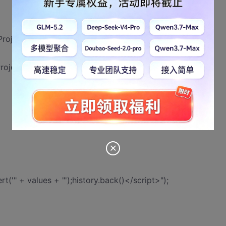
"ProjectName");
ProjectName")).Text;
('" + values + "');history.back()</script>");