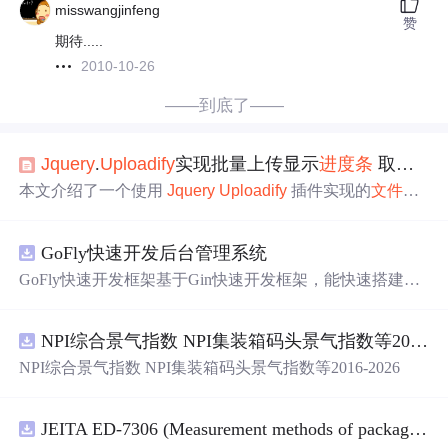
misswangjinfeng
赞
期待.....
2010-10-26
——到底了——
Jquery
.
Uploadify
实现批量上传显示
进度条
取消 上传后缩略图显示 可删除
本文介绍了一个使用
Jquery
Uploadify
插件实现的
文件上
传
示例
，该
示例
支持上传图片并显示
进度条
，同时可以携
带
多个参数进行上传。文章详细展示了 HTML 页面布局、
GoFly快速开发后台管理系统
JavaScript 交互逻辑以及 C# 后端处理过程。
GoFly快速开发框架基于Gin快速开发框架，能快速搭建应
用、框架底层完善、丰富
代码
仓插件、快速开发数据大
屏、物联网平台、OA流程审批、工作流引擎、商城、微信
NPI综合景气指数 NPI集装箱码头景气指数等2016-2026
管理后台等。api文档管理并一键生成api接口
代码
，一键生
成 CRUD前后端
代码
丰富组件，基于 Gin和 Vue3的Arco D
NPI综合景气指数 NPI集装箱码头景气指数等2016-2026
esign的快速后台开发框架，基于JWT接口验证和Auth验证
的权限管理系统,附件管理系统，天生支持saas架构。本着
大道至简思想，接口单层设计，开发简单，极易上手、
代
JEITA ED-7306 (Measurement methods of package warpage).pdf
码
可读性和可维护性好、得益于Go优秀性能框架性能和并