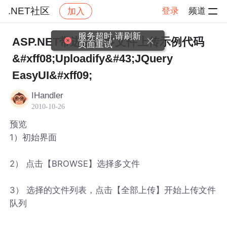
.NET社区
登录
频道
加入
帖子详情
社区
.NET社区
服务超时,请刷新
ASP.NET带进度条多文件上传示例代码
页面重试
&#xff08;Uploadify&#43;JQuery
EasyUI&#xff09;
IHandler
2010-10-26
预览
1）初始界面
2） 点击【BROWSE】选择多文件
3） 选择的文件列表，点击【全部上传】开始上传文件
队列