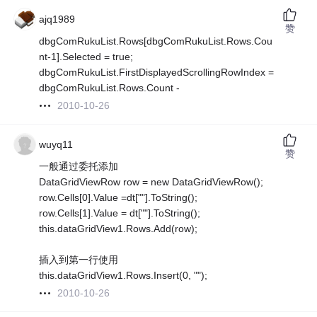
ajq1989
赞
dbgComRukuList.Rows[dbgComRukuList.Rows.Cou
nt-1].Selected = true;
dbgComRukuList.FirstDisplayedScrollingRowIndex =
dbgComRukuList.Rows.Count -
2010-10-26
wuyq11
赞
一般通过委托添加
DataGridViewRow row = new DataGridViewRow();
row.Cells[0].Value =dt[""].ToString();
row.Cells[1].Value = dt[""].ToString();
this.dataGridView1.Rows.Add(row);
插入到第一行使用
this.dataGridView1.Rows.Insert(0, "");
2010-10-26