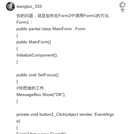
wangluo_333
赞
你的问题，就是如何在Form2中调用Form1的方法。
Form1：
public partial class MainForm : Form
{
public MainForm()
{
InitializeComponent();
}
public void SetFocus()
{
//你想做的工作、
MessageBox.Show("OK");
}
private void button1_Click(object sender, EventArgs
e)
{