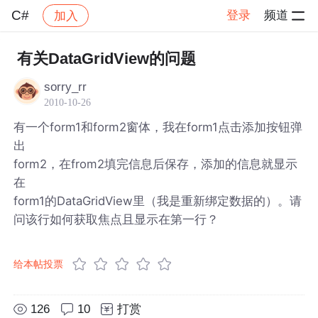
C#
登录
频道
加入
帖子详情
社区
C#
有关DataGridView的问题
sorry_rr
2010-10-26
有一个form1和form2窗体，我在form1点击添加按钮弹
出
form2，在from2填完信息后保存，添加的信息就显示
在
form1的DataGridView里（我是重新绑定数据的）。请
问该行如何获取焦点且显示在第一行？
给本帖投票
126
10
打赏