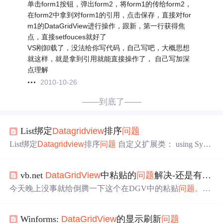
单击form1按钮，弹出form2，将form1的传给form2，
在form2中拿到对form1的引用，点击保存，直接对for
m1的DataGridView进行操作，跟新，第一行获得焦
点，直接setfouces就好了
VS刚卸载了，没法给你写代码，自己写吧，大概思想
就这样，就是拿到引用就能直接操作了， 自己写加深
点理解
2010-10-26
——到底了——
List绑定
Datagridview
排序
问题
List绑定
Datagridview
排序
问题
自定义扩展类： using Syste
m; using System.Collections.Generic; using System.Component
Model; using System.Linq; using System.Text; using System.Th
vb.net
DataGridView
中粘贴的
问题
解决-还是有
问题
readin...
今天晚上没事就给倒腾一下这个在DGV中的粘贴
问题
。以
下是代码：Public Class Form1 Private Sub
DataGridView
1_
CellClick(sender As Object, e As System.Windows.Forms.
Data
Winforms:
DataGridView
的显示刷新
问题
GridView
CellEventArgs) Handles
DataGridView
1.CellClick