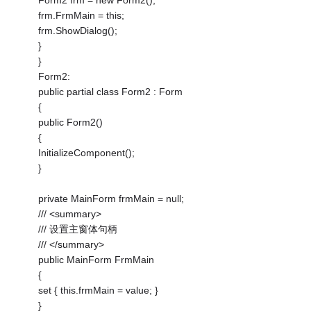
Form2 frm = new Form2();
frm.FrmMain = this;
frm.ShowDialog();
}
}
Form2:
public partial class Form2 : Form
{
public Form2()
{
InitializeComponent();
}
private MainForm frmMain = null;
/// <summary>
/// 设置主窗体句柄
/// </summary>
public MainForm FrmMain
{
set { this.frmMain = value; }
}