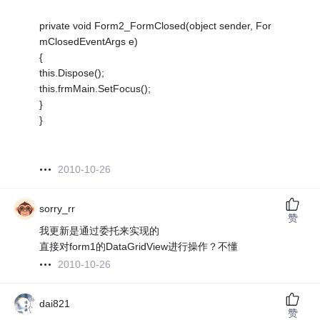
private void Form2_FormClosed(object sender, For
mClosedEventArgs e)
{
this.Dispose();
this.frmMain.SetFocus();
}
}
2010-10-26
sorry_rr
赞
我更新是通过委托来实现的
直接对form1的DataGridView进行操作？不懂
2010-10-26
dai821
赞