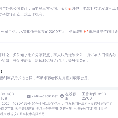
同与外包公司签订，而非第三方公司。长期
做
外包可能限制技术发展和工
后寻找转正或正式工作机会。
近公司目标。尽管稍低于预期的2000万元，但这表明
HR
市场前景广阔且
开讨论。多位知乎用户分享观点，有人认为运维快乐、测试易入门但内卷
种知识，开发涨薪快，测试和运维入门易，晋升看公司。
！
福利等背后的潜台词，帮助求职者识别并应对职场套路。
400-660-
在线客
工作时间 8:30-
kefu@csdn.net
0108
服
22:00
2020〕1039-165号
经营性网站备案信息
北京互联网违法和不良信息举报中心
me商店下载
账号管理规范
版权与免责声明
版权申诉
出版物许可证
营业执照
026北京创新乐知网络技术有限公司