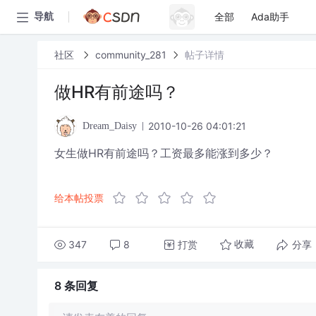
全部
Ada助手
导航
社区
community_281
帖子详情
做HR有前途吗？
2010-10-26 04:01:21
Dream_Daisy
女生做HR有前途吗？工资最多能涨到多少？
给本帖投票
347
8
打赏
分享
收藏
8 条
回复