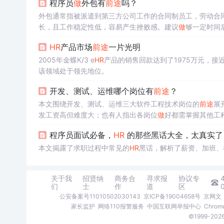
程序员
做
外包有
前途
吗？
外包通常指被派遣到第三方公司工作的合同制员工，劳动合
长，且工作稳定性低，容易产生挫败感。建议
做
够一定时间
HR
产品市场
前途
一片光明
2005年金蝶K/3 e
HR
产品的销售回款达到了1975万元，接
该领域处于领先地位。
开发、测试、运维哪个岗位有
前途
？
本文围绕开发、测试、运维三大软件工程技术岗位的
前途
展
发工资高但难度大；也有人指出各岗位
做
好都需掌握其他工
程序员面试必备，
HR
的那些黑话大全，太真实了
本文揭露了求职过程中常见的
HR
黑话，解析了薪资、加班、
关于我
招贤纳
商务合
寻求报
协议专
们
士
作
道
区
公安备案号11010502030143
京ICP备19004658号
京网文〔
家长监护
网络110报警服务
中国互联网举报中心
Chro
©1999-2