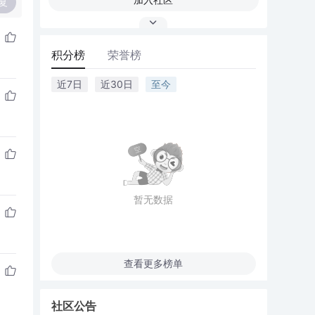
复
积分榜
荣誉榜
近7日
近30日
至今
暂无数据
查看更多榜单
社区公告