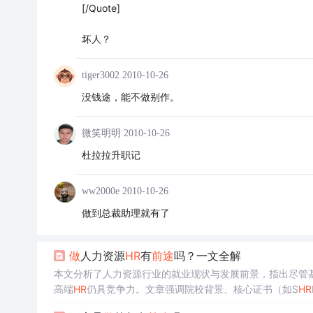
[/Quote]
坏人？
tiger3002
2010-10-26
没钱途，能不做别作。
微笑明明
2010-10-26
杜拉拉升职记
ww2000e
2010-10-26
做到总裁助理就有了
做
人力资源
HR
有
前途
吗？一文全解
本文分析了人力资源行业的就业现状与发展前景，指出尽管基
高端
HR
仍具竞争力。文章强调院校背景、核心证书（如S
HR
为
HR
从业者提供发展方向。