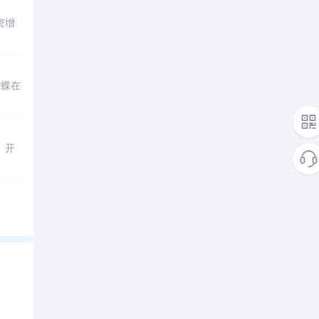
资增
金蝶在
、开