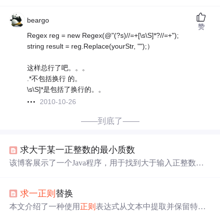
beargo
赞
Regex reg = new Regex(@"(?s)//=+[\s\S]*?//=+");
string result = reg.Replace(yourStr, "");）
这样总行了吧。。。
.*不包括换行 的。
\s\S]*是包括了换行的。。
2010-10-26
——到底了——
求大于某一正整数的最小质数
该博客展示了一个Java程序，用于找到大于输入正整数的
最小质数。程序通过一个`printzuixiaozhishu`方法实现了这
一功能，该方法使用一个while循环不断检查并增加数字，
求一
正则
替换
直到找到质数为止。另一个辅助方法`iszhishu`判断一个数
是否为质数，通过遍历从2到n-1的所有数来验证。
本文介绍了一种使用
正则
表达式从文本中提取并保留特定
格式内容（如{{{...}