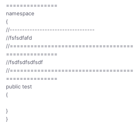
===============
namespace
{
//----------------------------------
//fsfsdfafd
//====================================
===============
//fsdfsdfsdfsdf
//====================================
===============
public test
{
}
}