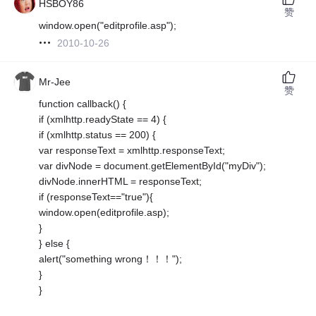
HSBOY86
赞
window.open("editprofile.asp");
2010-10-26
Mr-Jee
赞
function callback() {
if (xmlhttp.readyState == 4) {
if (xmlhttp.status == 200) {
var responseText = xmlhttp.responseText;
var divNode = document.getElementById("myDiv");
divNode.innerHTML = responseText;
if (responseText=="true"){
window.open(editprofile.asp);
}
} else {
alert("something wrong！！！");
}
}