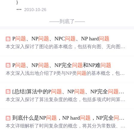
}
2010-10-26
——到底了——
P
问题
、NP
问题
、NPC
问题
、NP hard
问题
本文深入探讨了图论的基本概念，包括有向图、无向图及
其在算法中的应用。同时，详细解析了P
问题
、NP
问题
、
NPC
问题
及NPhard
问题
的区别与联系，阐述了它们在计算
P
问题
、NP
问题
、NP完全
问题
和NP难
问题
复杂度理论中的核心地位。
本文深入浅出地介绍了P类与NP类
问题
的基本概念，包括
多项式时间算法、时间复杂度等，并通过冒泡排序和旅行
家推销
问题
(TSP)等实例，详细阐述了P类、NP类、NPC类
[总结]算法中的P
问题
、NP
问题
、NP完全
问题
和NP
及NP难
问题
的区别与联系。
本文深入探讨了算法复杂度的概念，包括多项式时间算法
（P类
问题
）、多项式时间验证（NP类
问题
）及其相关
问
题
（NPC、NPH）。通过具体案例如冒泡排序，解释了P
到底什么是NP
问题
，NP hard
问题
，NP完全
问题
？
类
问题
的定义及意义。进一步阐述了NP类
问题
的特点及N
P完全
问题
（NPC）的概念，引入
问题
约化的思想，揭示了
本文详细解析了时间复杂度的概念，将其分为常数级、线
NPC
问题
与NP类
问题
之间的联系。最后，简要介绍了NPH
性、平方及指数级复杂度，并强调了在算法设计中选择多