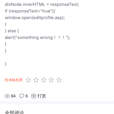
divNode.innerHTML = responseText;
if (responseText="true"){
window.open(editprofile.asp);
}
} else {
alert("something wrong！！！");
}
}
}
给本帖投票
84
6
打赏
全部评论