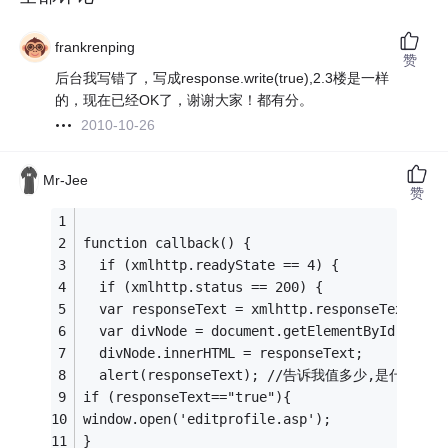
frankrenping
赞
后台我写错了，写成response.write(true),2.3楼是一样
的，现在已经OK了，谢谢大家！都有分。
2010-10-26
Mr-Jee
赞
function callback() {
  if (xmlhttp.readyState == 4) {
  if (xmlhttp.status == 200) {
  var responseText = xmlhttp.responseText;
  var divNode = document.getElementById("myDi
  divNode.innerHTML = responseText;
  alert(responseText); //告诉我值多少,是什么显
if (responseText=="true"){
window.open('editprofile.asp');
}