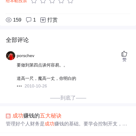
给本帖投票
159
1
打赏
全部评论
porschev
赞
要做到第四点谈何容易。。
道高一尺，魔高一丈，你明白的
2010-10-26
——到底了——
成功
赚钱的
五大
秘诀
管理好个人财务是
成功
赚钱的基础。要学会控制开支，避
免不必要的消费，并养成定期储蓄的习惯。总之，
成功
赚