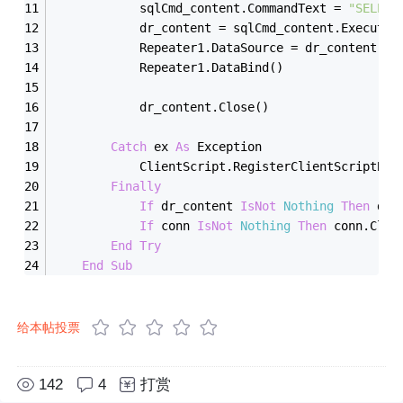
            sqlCmd_content.CommandText = 
"SELECT
            dr_content = sqlCmd_content.ExecuteR
            Repeater1.DataSource = dr_content
            Repeater1.DataBind()
            dr_content.Close()
Catch
 ex 
As
 Exception
            ClientScript.RegisterClientScriptBlo
Finally
If
 dr_content 
IsNot
Nothing
Then
 dr_
If
 conn 
IsNot
Nothing
Then
 conn.Clos
End
Try
End
Sub
给本帖投票
142
4
打赏