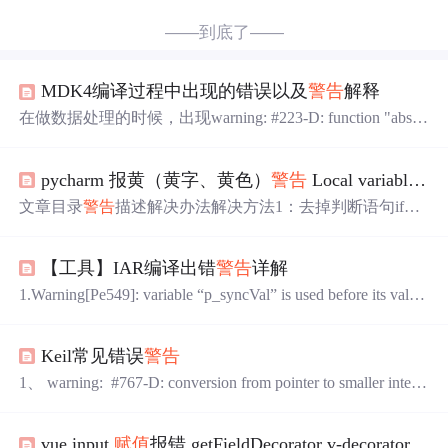
——到底了——
MDK4编译过程中出现的错误以及
警告
解释
在做数据处理的时候，出现warning: #223-D: function "abs"
declared implicitly添加：float abs(float __x);//防止abs warning,
原因不明确, 可能是math.h与stdlib.h中都有abs()吧，用stdlib.
pycharm 报黄（黄字、黄色）
警告
Local variable 'xxx' might be referenced before assignment
h替换math.h也可解决问题1.warning: #550-D: variable "d" wa
s se...
文章目录
警告
描述解决办法解决方法1：去掉判断语句if
（这种方式太粗暴，且大多数不符合应用场景情况）解决
办法2：事先为x赋初始值解决办法3：if后加else，必定要对
【工具】IAR编译出错
警告
详解
x
赋值
警告
描述 黄字
警告
：
警告
原因是，程序认为，这几
个参数在
使用
时可能未被事先定义或
赋值
，从代码上看也
1.Warning[Pe549]: variable “p_syncVal” is used before its value
确实如此： 我改成这样，黄字便消失了 解决办法 以下为
is set。 描述:变量’p_syncVal’在
使用
前
没有明确的
赋值
.如:v
该
警告
简化版： # -*- coding: utf-8 -*- "...
oid bt_sync_end_handle(void) { P_SPEEDBALL_RUN_DAT
Keil常见错误
警告
A_T p_syncValEnd ; u8 len = sizeof
1、 warning: #767-D: conversion from pointer to smaller intege
r 解释：将指针转换为较小的整数 影响：可能造成的影
响：容易引起数据截断，造成不必要的数据丢失。如果出
vue input
赋值
报错 getFieldDecorator v-decorator
现bug，很难调试。 改正：尽量避免这种转换，避免不了