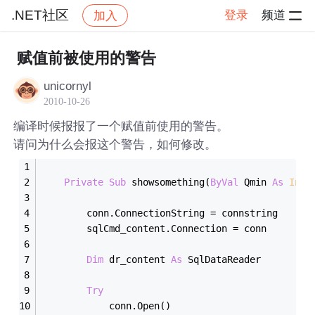
.NET社区
登录
频道
加入
帖子详情
社区
.NET社区
赋值前被使用的警告
unicornyl
2010-10-26
编译时候报报了一个赋值前使用的警告。
请问为什么会报这个警告，如何修改。
Private
Sub
 showsomething(
ByVal
 Qmin 
As
Inte
        conn.ConnectionString = connstring
        sqlCmd_content.Connection = conn
Dim
 dr_content 
As
 SqlDataReader
Try
            conn.Open()