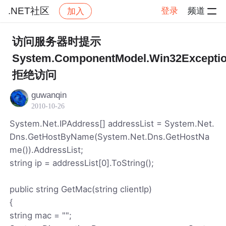
.NET社区
登录
频道
加入
帖子详情
社区
.NET社区
访问服务器时提示
System.ComponentModel.Win32Exceptio
拒绝访问
guwanqin
2010-10-26
System.Net.IPAddress[] addressList = System.Net.
Dns.GetHostByName(System.Net.Dns.GetHostNa
me()).AddressList;
string ip = addressList[0].ToString();
public string GetMac(string clientIp)
{
string mac = "";