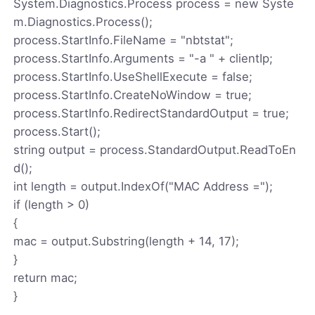
System.Diagnostics.Process process = new Syste
m.Diagnostics.Process();
process.StartInfo.FileName = "nbtstat";
process.StartInfo.Arguments = "-a " + clientIp;
process.StartInfo.UseShellExecute = false;
process.StartInfo.CreateNoWindow = true;
process.StartInfo.RedirectStandardOutput = true;
process.Start();
string output = process.StandardOutput.ReadToEn
d();
int length = output.IndexOf("MAC Address =");
if (length > 0)
{
mac = output.Substring(length + 14, 17);
}
return mac;
}