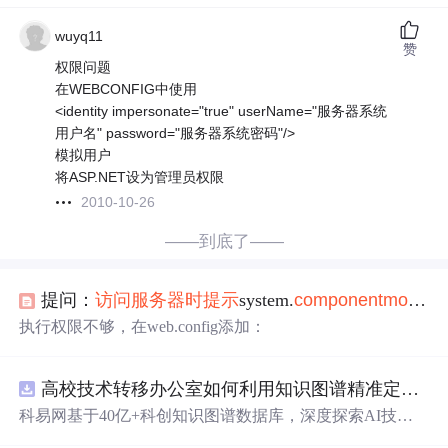
wuyq11
赞
权限问题
在WEBCONFIG中使用
<identity impersonate="true" userName="服务器系统
用户名" password="服务器系统密码"/>
模拟用户
将ASP.NET设为管理员权限
2010-10-26
——到底了——
提问：
访问
服务器
时
提示
system.
component
model
.
w
执行权限不够，在web.config添加：
高校技术转移办公室如何利用知识图谱精准定位产业需求与技术适配点？.docx
科易网基于40亿+科创知识图谱数据库，深度探索AI技术
在技术转移、成果转化、技术经纪、知识产权、产业创