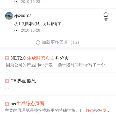
2010-10-28
cjh200102
赞
楼主先回家试试，方法都有了
2010-10-28
加载更多回复（15）
NET2.0
生成
静态
页面
并分页
因为公司的产品用asp开发， 前一段时间用asp写了一个
生
成
静态
页面
并分页的程序，但缘于对.net的热爱，写了这
个.net下的
生成
静态
页面
并分页的程序。主要的原理就是替
C# 界面假死
换模板里的特殊字符。1、
静态
模板
页面
template.html，主
要是定义了一些特殊字符，用来被替换。CODE: $Title
$Title 浏览次 $Tim
我在C#中用线程操作数据，并显示在界面上，出现界面假
死的现象，怎么才能避免不让界面出现假死现象？
net
生成
静态
页面
多线程就不假死了吧.数据库的操作放到子线程里。用线程
来搞数据库。不是吧～
主要的原理就是替换模板里的特殊字符。1、
静态
模板
页面
考虑用VS提供的多线程控件，名字忘了，就在控件箱里，
template.html，主要是定义了一些特殊字符，用来被替换。