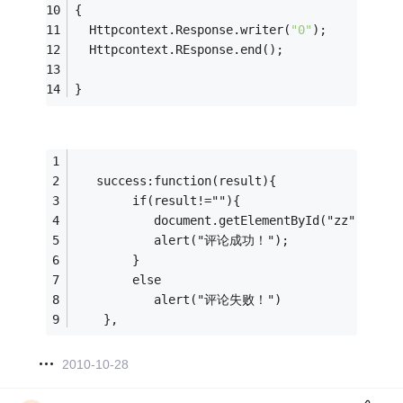
{
  Httpcontext.Response.writer(
"0"
);
  Httpcontext.REsponse.end();
}
   success:function(result){
        if(result!=""){
           document.getElementById("zz").html
           alert("评论成功！");
        }
        else
           alert("评论失败！")
    },
2010-10-28