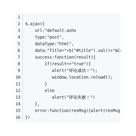
$.ajax({
    url:"default.ashx
    type:"post",
    dataType:"html",
    data:"Title="+$("#title").val()+"&Co
    success:function(result){
        if(result=="true"){
           alert("评论成功！");
           window.location.reload();
        }
        else
           alert("评论失败！")
    },
    error:function(resMsg){alert(resMsg)}
})