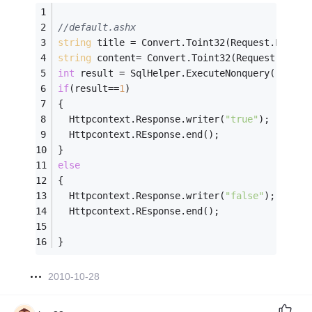
//default.ashx
string
 title = Convert.Toint32(Request.Form[
"
string
 content= Convert.Toint32(Request.Form[
int
 result = SqlHelper.ExecuteNonquery(
"inser
if
(result==
1
)
{
  Httpcontext.Response.writer(
"true"
);
  Httpcontext.REsponse.end();
}
else
{
  Httpcontext.Response.writer(
"false"
);
  Httpcontext.REsponse.end();
}
2010-10-28