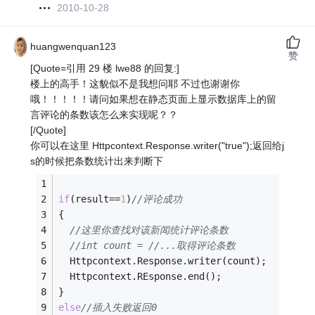
2010-10-28
huangwenquan123
赞
[Quote=引用 29 楼 lwe88 的回复:]
楼上的高手！这貌似不是我想问耶 不过也谢谢你
哦！！！！！请问如果想在静态页面上显示数据库上的留
言评论的条数该怎么来实现呢？？
[/Quote]
你可以在这里 Httpcontext.Response.writer("true");返回给j
s的时候把条数统计出来判断下
if
(result==
1
)
//评论成功
{
//这里你查找对该新闻统计评论条数
//int count = //...取得评论条数
  Httpcontext.Response.writer(count);
  Httpcontext.REsponse.end();
}
else
//插入失败返回0