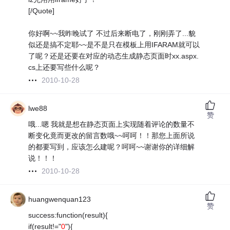
[/Quote]
你好啊~~我昨晚试了 不过后来断电了，刚刚弄了...貌
似还是搞不定耶~~是不是只在模板上用IFARAM就可以
了呢？还是还要在对应的动态生成静态页面时xx.aspx.
cs上还要写些什么呢？
2010-10-28
lwe88
赞
哦...嗯 我就是想在静态页面上实现随着评论的数量不
断变化竟而更改的留言数哦~~呵呵！！那您上面所说
的都要写到，应该怎么建呢？呵呵~~谢谢你的详细解
说！！！
2010-10-28
huangwenquan123
赞
success:function(result){
if(result!="
0
"){