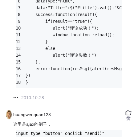
    dataType:"html",
    data:"Title="+$("#title").val()+"&Co
    success:function(result){
        if(result=="true"){
           alert("评论成功！");
           window.location.reload();
        }
        else
           alert("评论失败！")
    },
    error:function(resMsg){alert(resMsg)}
})
}
2010-10-28
huangwenquan123
赞
这里是ajax的例子，
input type="button" onclick="send()"