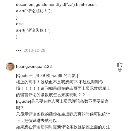
document.getElementById("zz").html=result;
alert("评论成功！");
}
else
alert("评论失败！")
},
2010-10-28
huangwenquan123
赞
[Quote=引用 29 楼 lwe88 的回复:]
楼上的高手！这貌似不是我想问耶 不过也谢谢你
哦！！！！！请问如果想在静态页面上显示数据库上
的留言评论的条数该怎么来实现呢？？
[/Quote]是只要在静态页上显示评论条数不需要留言
吗？
只显示评论条数的话你在生成静态页的时候可以统计
下，把值赋进去就可以
如果想在评论后同时更新评论条数就按照上面的方法