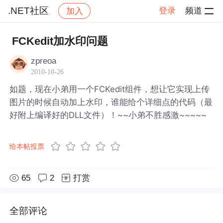
.NET社区
登录
频道
加入
帖子详情
社区
.NET社区
FCKedit加水印问题
zpreoa
2010-10-26
如题，现在小弟用一个FCKedit组件，想让它实现上传
图片的时候自动加上水印，谁能给个详细点的代码（最
好附上编译好的DLL文件）！~~小弟不胜感激~~~~~
给本帖投票
65
2
打赏
全部评论