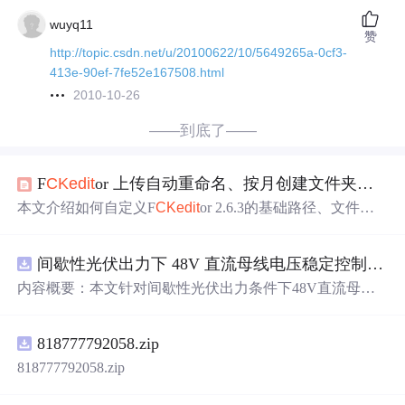
wuyq11
赞
http://topic.csdn.net/u/20100622/10/5649265a-0cf3-
413e-90ef-7fe52e167508.html
2010-10-26
——到底了——
F
CKe
dit
or 上传自动重命名、按月创建文件夹和基本操作
本文介绍如何自定义F
CKe
dit
or 2.6.3的基础路径、文件上
传目录、提升安全性，以及如何实现按年-月格式存储上传
文件、文件重命名和图片
加
水印
等功能。
间歇性光伏出力下 48V 直流母线电压稳定控制及储能双向充放电闭环调控体系研究（Simulink仿真实现）
内容概要：本文针对间歇性光伏出力条件下48V直流母线
电压稳定控制及储能双向充放电闭环调控
问题
，提出一种
基于离网光伏直流微网系统的协同控制体系。通过构建包
818777792058.zip
含光伏阵列、Boost型DC-DC变换器、双向DC-DC变换器
与锂离子电池储能系统的完整拓扑结构，结合光伏最大功
818777792058.zip
率点跟踪（MPPT）技术和储能系统的双向功率调节能
力，实现对功率供需失衡的有效抑制。系统采用分层控制