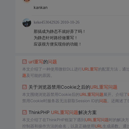
kankan
keke453042926
2010-10-26
那搞成为静态不就好弄了吗！
为静态针对路径做重写！
应该很方便实现你的功能！
url
重写
的
问题
本文介绍了一种使用微软DLL进行
URL
重写
的配置方法，通过W
题
及可能的原因。
关于浏览器禁用Cookie之后的
URL
重写
问题
本文围绕浏览器禁用Cookie后的
URL
重写
问题
展开。介绍了
禁用Cookie时服务器无法获取Session ID的
问题
。还阐述了Se
单、重定向等。
ThinkPHP
URL
重写
问题
解决方案
本文介绍了在ThinkPHP框架下遇到
URL
重写
问题
时的解决方法
控制器和操作方法的命名，以及正确使用
URL
生成函数。通