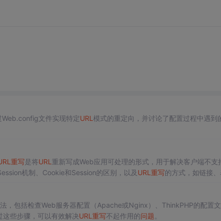
eb.config文件实现特定
URL
模式的重定向，并讨论了配置过程中遇到
URL
重写
是将
URL
重新写成Web应用可处理的形式，用于解决客户端不支
ssion机制、Cookie和Session的区别，以及
URL
重写
的方式，如链接、
，包括检查Web服务器配置（Apache或Nginx）、ThinkPHP的配置
过这些步骤，可以有效解决
URL
重写
不起作用的
问题
。