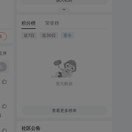
积分榜
荣誉榜
近7日
近30日
至今
复
正序
复
暂无数据
查看更多榜单
题
社区公告