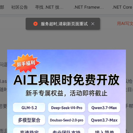
部
社区公告
.NET Core
寻找 .NET 技术达人
.NET Framework
用AI写
服务超时,请刷新页面重试
问题！
l/Template1.aspx 这是我网站注册的企业的页面。因为我的企业后台可以
随时更改的，现在从写规则已经写好，但是在服务器上必须在目
x 但是我想要的是这样http://www.***.com/***/就可以访问。那位高手
而且这个目录是随时可以更改的，不会生成文件夹的虚拟目录。