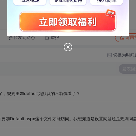
转发到动态
举报
写回
切换为时间
发表回
了，规则里加default为默认的不就偶看了？
Default.aspx这个文件才能访问。我想知道是设置问题还是规则问