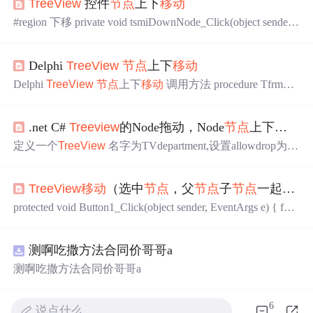
TreeView
控件
节点
上下
移动
#region 下移 private void tsmiDownNode_Click(object sender,
EventArgs e) { TreeNode trNode = treeRegion.SelectedNode; T
reeNode nextNode = trNode.NextNode; if (nextNode == null)
Delphi
TreeView
节点
上下
移动
...
Delphi
TreeView
节点
上下
移动
调用方法 procedure TfrmDat
aImport.B_ExcelDownClick(Sender: TObject); begin UpDown
TVItem(TV_Import, 2); end...
.net C#
Treeview
的Node拖动，Node
节点
上下
移动
定义一个
TreeView
名字为TVdepartment,设置allowdrop为Tr
ue//
移动
代码 private void MiMoveUp_Click(object sende
r, EventArgs e) //向上
移动
...{ //by 闫磊 Email:Lan
TreeView
移动
（选中
节点
，父
节点
子
节点
一起
移动
dgis@126.com,yanleigis@21cn.com 20
protected void Button1_Click(object sender, EventArgs e) { for
(int i = 0; i <
TreeView
1.Nodes.Count; i++) {
测啊吃撒方法合同价哥哥a
测啊吃撒方法合同价哥哥a
6
说点什么…