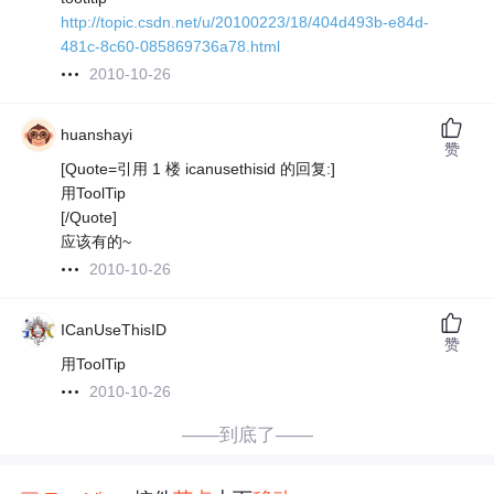
http://topic.csdn.net/u/20100223/18/404d493b-e84d-
481c-8c60-085869736a78.html
2010-10-26
huanshayi
赞
[Quote=引用 1 楼 icanusethisid 的回复:]
用ToolTip
[/Quote]
应该有的~
2010-10-26
ICanUseThisID
赞
用ToolTip
2010-10-26
——到底了——