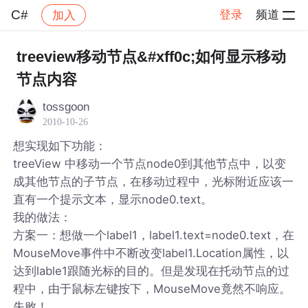
C#
登录
频道
加入
帖子详情
社区
C#
treeview移动节点&#xff0c;如何显示移动
节点内容
tossgoon
2010-10-26
想实现如下功能：
treeView 中移动一个节点node0到其他节点中，以变
成其他节点的子节点，在移动过程中，光标附近应该一
直有一个提示文本，显示node0.text。
我的做法：
方案一：想做一个label1，label1.text=node0.text，在
MouseMove事件中不断改变label1.Location属性，以
达到lable1跟随光标的目的。但是发现在托动节点的过
程中，由于鼠标左键按下，MouseMove竟然不响应。
失败！