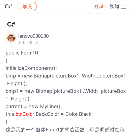
C#
登录
频道
加入
帖子详情
社区
C#
C#
lenovo030130
2010-10-26
public Form1()
{
InitializeComponent();
bmp = new Bitmap(pictureBox1 .Width ,pictureBox1
.Height );
bmp1 = new Bitmap(pictureBox1 .Width ,pictureBox
1 .Height );
current = new MyLine();
this.
.BackColor = Color.Black;
btnColor
}
这是我的一个窗体Form1的构造函数，可是调试时红色