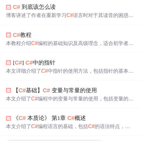
C#
到底该怎么读
博客讲述了作者在重新学习
C#
语言时对于其读音的困惑，
以及通过查询了解到
C#
的正确读法是[siː]-[ʃɑːp]，源于C-Sh
arp，意在超越C和C++。同时，文章提及了
C#
的命名历史
C#
教程
和对微软的重要性。
本教程介绍
C#
编程的基础知识及高级理念，适合初学者快
速掌握
C#
编程技巧，并达到中级水平。教程涵盖
C#
语言
特性、在线编译工具使用及推荐学习资源。
[
C#
]
C#
中的指针
本文详细介绍了
C#
中指针的使用方法，包括指针的基本概
念、声明与使用、不安全代码的编写、固定对象的方法以
及指针与数组、结构的交互等内容。
【
C#
基础】
C#
变量与常量的使用
本文介绍了
C#
编程中的变量与常量的使用，包括变量的定
义、初始化、类别（如静态变量、实例变量等）以及常量
的定义、类型，帮助读者理解这两种基本概念在
C#
程序中
《
C#
本质论》 第1章
C#
概述
的应用。
本文介绍了
C#
编程语言的基础，包括
C#
的语法特点，如
关键字、标识符、类型定义、Main方法、变量使用、控制
台输入输出、注释和托管执行机制。同时讲解了如何创